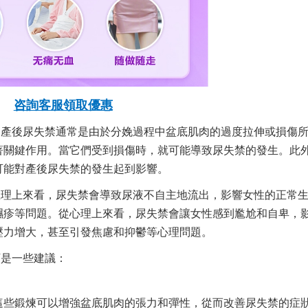
咨詢客服領取優惠
。產後尿失禁通常是由於分娩過程中盆底肌肉的過度拉伸或損傷
著關鍵作用。當它們受到損傷時，就可能導致尿失禁的發生。此
可能對產後尿失禁的發生起到影響。
生理上來看，尿失禁會導致尿液不自主地流出，影響女性的正常
濕疹等問題。從心理上來看，尿失禁會讓女性感到尷尬和自卑，
壓力增大，甚至引發焦慮和抑鬱等心理問題。
下是一些建議：
這些鍛煉可以增強盆底肌肉的張力和彈性，從而改善尿失禁的症