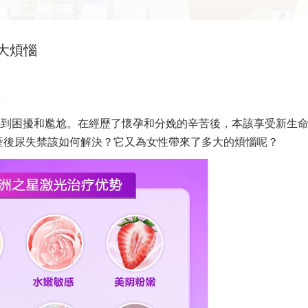
大煩惱
響
感到困擾和尷尬。在經歷了懷孕和分娩的辛苦後，本該享受新生
產後尿失禁該如何解決？它又為女性帶來了多大的煩惱呢？