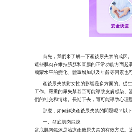
首先，我們來了解一下產後尿失禁的成因
這些肌肉在維持膀胱和直腸的正常功能方面起
爾蒙水平的變化、體重增加以及年齡等因素也
產後尿失禁對女性的影響是多方面的。從
工作。嚴重的尿失禁甚至可能導致皮膚感染、
們的社交和情緒。長期下去，還可能導致心理
那麼，如何解決產後尿失禁的問題呢？以
一、盆底肌肉鍛煉
盆底肌肉鍛煉是治療產後尿失禁的有效方法。