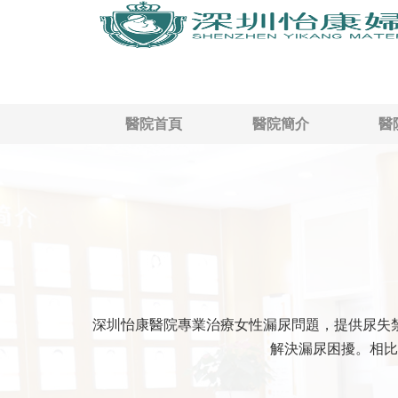
醫院首頁
醫院簡介
醫
深圳怡康醫院專業治療女性漏尿問題，提供尿失
解決漏尿困擾。相比