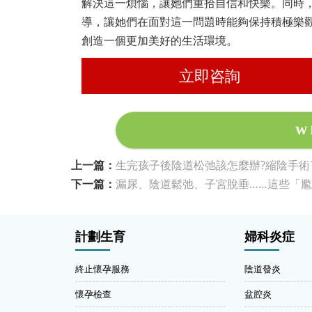
解決這一煩惱，讓她們重拾自信和快樂。同時
導，讓她們在面對這一問題時能夠保持積極樂
創造一個更加美好的生活環境。
立即咨詢
W
上一篇：
生完孩子後陰道松弛該怎麼辦?縮陰手術
下一篇：
漏尿、陰道鬆弛、子宮脫垂……這些「尷
計劃生育
婦科炎症
終止懷孕服務
陰道發炎
懷孕檢查
盆腔炎