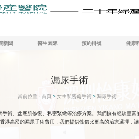
院新聞
醫生園隊
預約掛號
健康
漏尿手術
當前位置
首頁
>
女生私密處手術
>
漏尿手術
禁手術、盆底肌修復、私密緊緻等治療方案。我們擁有經驗豐富
香港高昂的漏尿手術費用，我們提供性價比更高的治療選擇，讓