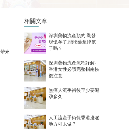
相關文章
深圳藥物流產預約:剛發
現懷孕了,能吃藥拿掉孩
子嗎？
命帶來
深圳藥物流產流程詳解-
香港女性必讀完整指南恢
復注意
無痛人流手術後至少要避
孕多久
人工流產手術係香港邊啲
地方可以做？