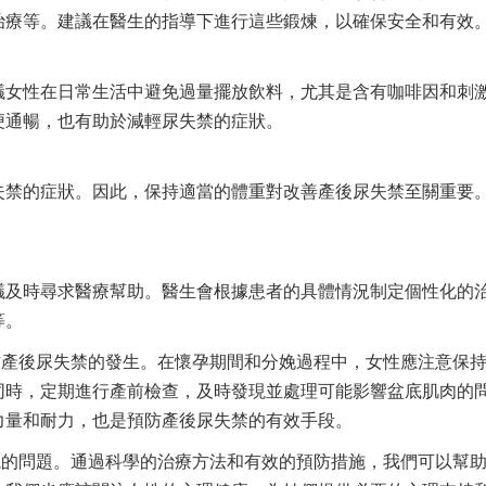
治療等。建議在醫生的指導下進行這些鍛煉，以確保安全和有效
議女性在日常生活中避免過量擺放飲料，尤其是含有咖啡因和刺
便通暢，也有助於減輕尿失禁的症狀。
失禁的症狀。因此，保持適當的體重對改善產後尿失禁至關重要
。
議及時尋求醫療幫助。醫生會根據患者的具體情況制定個性化的
等。
防產後尿失禁的發生。在懷孕期間和分娩過程中，女性應注意保
同時，定期進行產前檢查，及時發現並處理可能影響盆底肌肉的
力量和耐力，也是預防產後尿失禁的有效手段。
視的問題。通過科學的治療方法和有效的預防措施，我們可以幫