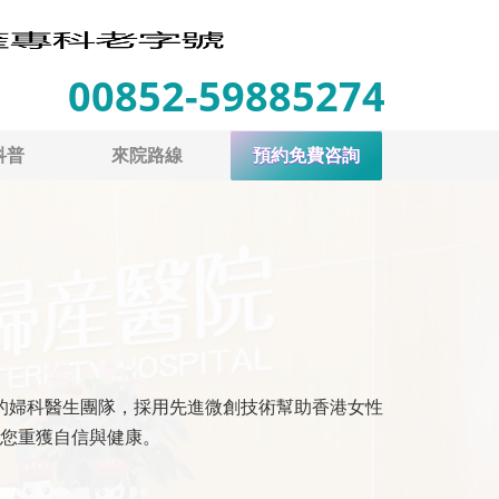
00852-59885274
科普
來院路線
預約免費咨詢
的婦科醫生團隊，採用先進微創技術幫助香港女性
您重獲自信與健康。