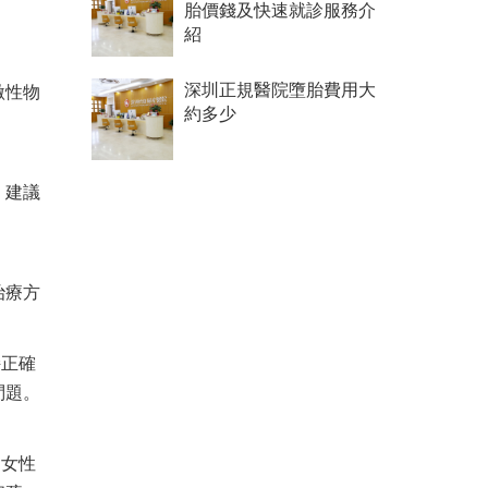
胎價錢及快速就診服務介
。
紹
激性物
深圳正規醫院墮胎費用大
約多少
。建議
治療方
持正確
問題。
助女性