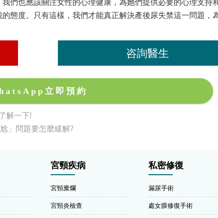
，我們也應該關注女性的心理健康，為她們提供必要的心理支持
觀的態度。只有這樣，我們才能真正解決產後尿失禁這一問題，
咨詢醫生
hatsApp立即預約
了解一下!
尬」問題要怎麼緩解?
宮頸疾病
私密修復
宮頸糜爛
漏尿手術
宮頸炎檢查
處女膜修復手術