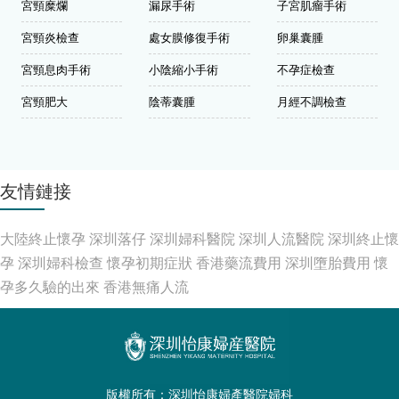
宮頸糜爛
漏尿手術
子宮肌瘤手術
宮頸炎檢查
處女膜修復手術
卵巢囊腫
宮頸息肉手術
小陰縮小手術
不孕症檢查
宮頸肥大
陰蒂囊腫
月經不調檢查
友情鏈接
大陸終止懷孕
深圳落仔
深圳婦科醫院
深圳人流醫院
深圳終止懷
孕
深圳婦科檢查
懷孕初期症狀
香港藥流費用
深圳墮胎費用
懷
孕多久驗的出來
香港無痛人流
版權所有：深圳怡康婦產醫院婦科