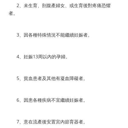
2、未生育、剖腹產婦女、或生育後對疼痛恐懼
者。
3、因各種特殊情況不能繼續妊娠者。
4、妊娠13周以內的孕婦。
5、貧血患者及其他有凝血障礙者。
6、因患各種疾病不宜繼續妊娠者。
7、意在流產後安置宮內節育器者。