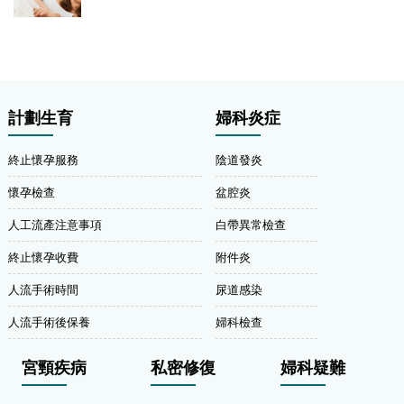
計劃生育
婦科炎症
終止懷孕服務
陰道發炎
懷孕檢查
盆腔炎
人工流產注意事項
白帶異常檢查
終止懷孕收費
附件炎
人流手術時間
尿道感染
人流手術後保養
婦科檢查
宮頸疾病
私密修復
婦科疑難