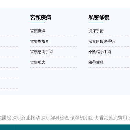
宮頸疾病
私密修復
宮頸糜爛
漏尿手術
宮頸炎檢查
處女膜修復手術
宮頸息肉手術
小陰縮小手術
宮頸肥大
陰蒂囊腫
流醫院
深圳終止懷孕
深圳婦科檢查
懷孕初期症狀
香港藥流費用