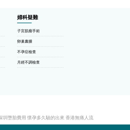
婦科疑難
子宮肌瘤手術
卵巢囊腫
不孕症檢查
月經不調檢查
深圳墮胎費用
懷孕多久驗的出來
香港無痛人流