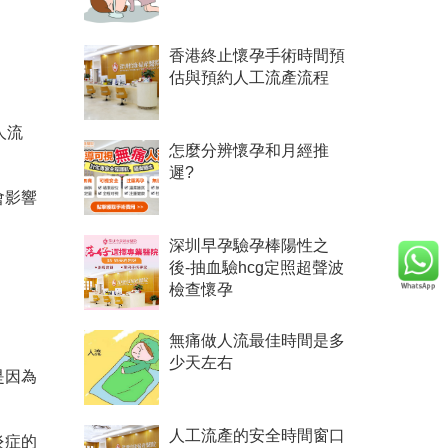
香港終止懷孕手術時間預
估與預約人工流產流程
人流
怎麼分辨懷孕和月經推
遲?
會影響
深圳早孕驗孕棒陽性之
後-抽血驗hcg定照超聲波
檢查懷孕
無痛做人流最佳時間是多
少天左右
是因為
人工流產的安全時間窗口
炎症的