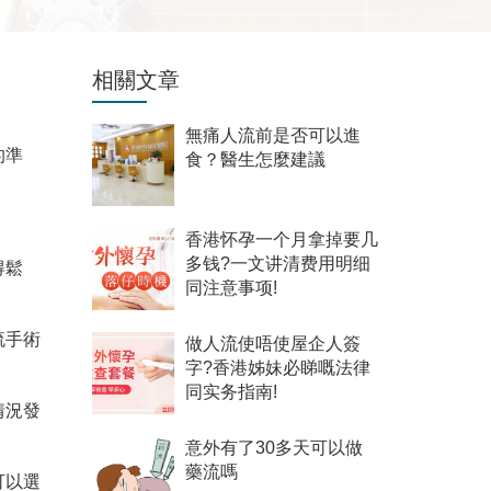
相關文章
無痛人流前是否可以進
的準
食？醫生怎麼建議
香港怀孕一个月拿掉要几
多钱?一文讲清费用明细
得鬆
同注意事项!
流手術
做人流使唔使屋企人簽
字?香港姊妹必睇嘅法律
同实务指南!
情況發
意外有了30多天可以做
藥流嗎
可以選