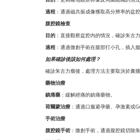
過程
：通過磁共振成像獲取高分辨率的盆
腹腔鏡檢查
目的
：直接觀察盆腔內的情況，確診朱古
過程
：通過微創手術在腹部打小孔，插入
如果確診後該如何處理？
確診朱古力瘤後，處理方法主要取決於囊
藥物治療
鎮痛藥
：緩解經痛的鎮痛藥物。
荷爾蒙治療
：通過口服避孕藥、孕激素或G
手術治療
腹腔鏡手術
：微創手術，通過腹腔鏡切除