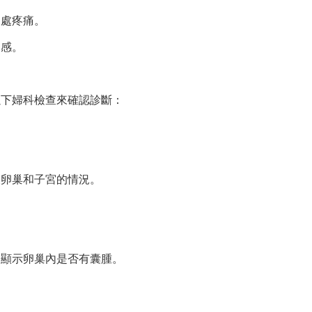
深處疼痛。
適感。
以下婦科檢查來確認診斷：
。
查卵巢和子宮的情況。
像顯示卵巢內是否有囊腫。
況。