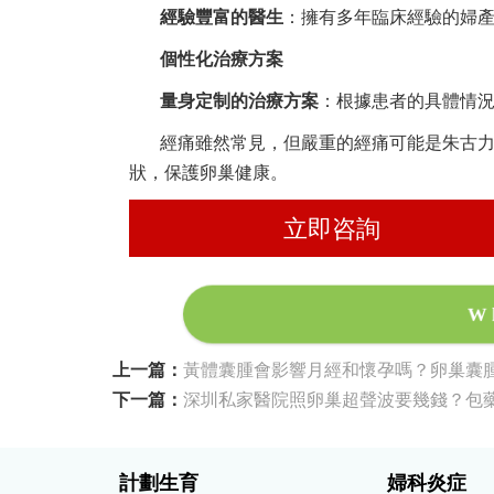
經驗豐富的醫生
：擁有多年臨床經驗的婦
個性化治療方案
量身定制的治療方案
：根據患者的具體情
經痛雖然常見，但嚴重的經痛可能是朱古
狀，保護卵巢健康。
立即咨詢
W
上一篇：
黃體囊腫會影響月經和懷孕嗎？卵巢囊
下一篇：
深圳私家醫院照卵巢超聲波要幾錢？包
計劃生育
婦科炎症