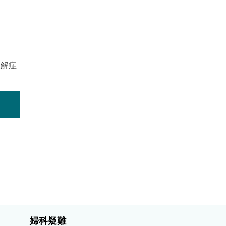
緩解症
婦科疑難