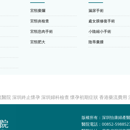
宮頸糜爛
漏尿手術
宮頸炎檢查
處女膜修復手術
宮頸息肉手術
小陰縮小手術
宮頸肥大
陰蒂囊腫
流醫院
深圳終止懷孕
深圳婦科檢查
懷孕初期症狀
香港藥流費用
版權所有：深圳怡康婦產
醫院電話：00852-598852