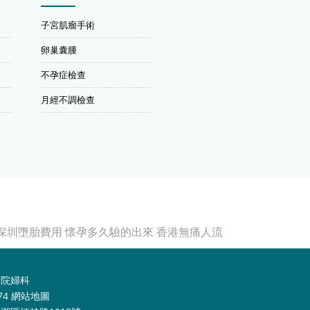
子宮肌瘤手術
卵巢囊腫
不孕症檢查
月經不調檢查
深圳墮胎費用
懷孕多久驗的出來
香港無痛人流
醫院婦科
74
網站地圖