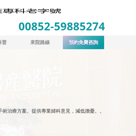
00852-59885274
科普
來院路線
預約免費咨詢
非手術治療方案。提供專業婦科意見，減低擔憂。。