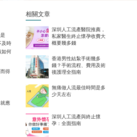
相關文章
深圳人工流產醫院推薦，
能是
私家醫生終止懷孕收費大
不及時
概要幾多錢
該如何
香港男性結紮手術幾多
錢？手術流程、費用及術
故而得
後護理全指南
無痛做人流最佳時間是多
少天左右
，就應
深圳人工流產與終止懷
孕：全面指南