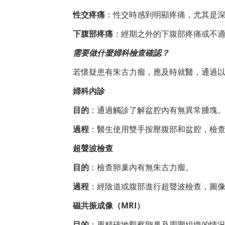
性交疼痛
：性交時感到明顯疼痛，尤其是
下腹部疼痛
：經期之外的下腹部疼痛或不
需要做什麼婦科檢查確認？
若懷疑患有朱古力瘤，應及時就醫，通過
婦科內診
目的
：通過觸診了解盆腔內有無異常腫塊
過程
：醫生使用雙手按壓腹部和盆腔，檢
超聲波檢查
目的
：檢查卵巢內有無朱古力瘤。
過程
：經陰道或腹部進行超聲波檢查，圖
磁共振成像（MRI）
目的
：更精確地觀察卵巢及周圍組織的情