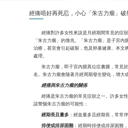
經痛唔好再死忍，小心「朱古力瘤」破
經痛對許多女性來說是月經期間常見的症
「朱古力瘤」的徵兆。「朱古力瘤」是子宮內
治療，甚至會引起破裂，危及卵巢健康。本文
處理。
朱古力瘤，即子宮內膜異位症囊腫，常見
名。朱古力瘤會隨著月經周期發生變化，增大
經痛與朱古力瘤的關係
經痛是朱古力瘤的常見症狀之一。許多女
該警惕朱古力瘤的可能性：
經期長且量多
：經血量多且經期長，常常
排便或排尿困難
：經期時排便或排尿困難