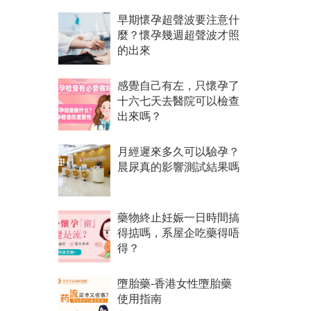
早期懷孕超聲波要注意什
麼？懷孕幾週超聲波才照
的出來
感覺自己有左，只懷孕了
十六七天去醫院可以檢查
出來嗎？
月經遲來多久可以驗孕？
晨尿真的影響測試結果嗎
藥物終止妊娠一日時間搞
得掂嗎，系屋企吃藥得唔
得？
墮胎藥-香港女性墮胎藥
使用指南