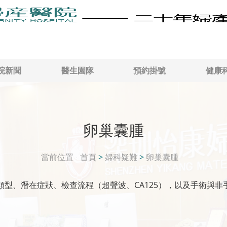
院新聞
醫生園隊
預約掛號
健康
卵巢囊腫
當前位置
首頁
>
婦科疑難
>
卵巢囊腫
型、潛在症狀、檢查流程（超聲波、CA125），以及手術與