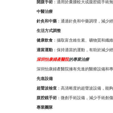
開腹手術
：適用於囊腫較大或腹腔鏡手術
中醫治療
針灸和中藥
：通過針灸和中藥調理，減少
生活方式調整
健康飲食
：攝取富含維生素、礦物質和纖
適當運動
：保持適當的運動，有助於減少
深圳怡康婦產醫院
的專業治療
深圳怡康婦產醫院擁有先進的醫療設備和
先進設備
超聲波檢查
：高清晰度的超聲波設備，能
腹腔鏡手術
：微創手術設備，減少手術創
專業團隊