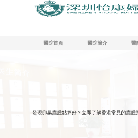
醫院首頁
醫院簡介
醫
發現卵巢囊腫點算好？立即了解香港常見的囊腫類