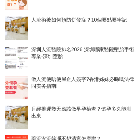
人流術後如何預防併發症？10個要點要牢記
深圳人流醫院排名2026-深圳哪家醫院墮胎手術
專業-深圳墮胎
做人流使唔使屋企人簽字?香港姊妹必睇嘅法律
同实务指南!
月經推遲幾天應該做早孕檢查？懷孕多久能測
出來
藥流沒流幹凈不想清宮怎麽辦？