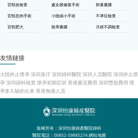
宮頸炎檢查
處女膜修復手術
卵巢囊腫
宮頸息肉手術
小陰縮小手術
不孕症檢查
宮頸肥大
陰蒂囊腫
月經不調檢查
友情鏈接
大陸終止懷孕
深圳落仔
深圳婦科醫院
深圳人流醫院
深圳終止懷
孕
深圳婦科檢查
懷孕初期症狀
香港藥流費用
深圳墮胎費用
懷
孕多久驗的出來
香港無痛人流
版權所有：深圳怡康婦產醫院婦科
醫院電話：00852-59885274
網站地圖