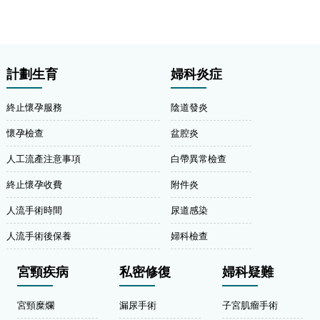
計劃生育
婦科炎症
終止懷孕服務
陰道發炎
懷孕檢查
盆腔炎
人工流產注意事項
白帶異常檢查
終止懷孕收費
附件炎
人流手術時間
尿道感染
人流手術後保養
婦科檢查
宮頸疾病
私密修復
婦科疑難
宮頸糜爛
漏尿手術
子宮肌瘤手術