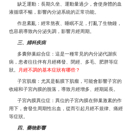
缺乏運動：長期久坐、運動量過少，會使身體的血
液循環不暢，影響內分泌系統的正常功能。
作息紊亂：經常熬夜、睡眠不足，打亂了生物鐘，
也容易導致內分泌失調，影響月經周期。
三、婦科疾病
多囊卵巢綜合症：這是一種常見的內分泌代謝疾
病，患者往往伴有月經稀發、閉經、多毛、肥胖等症
狀。
月經不調的基本症狀有哪些？
子宮肌瘤：尤其是黏膜下肌瘤，可能會影響子宮的
收縮和子宮內膜的脫落，導致月經增多、經期延長。
子宮內膜異位症：異位的子宮內膜在卵巢激素的作
用下，會發生周期性出血，從而引起月經不規律、痛經
等症狀。
四、藥物影響