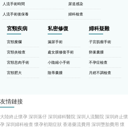
人流手術時間
尿道感染
人流手術後保養
婦科檢查
宮頸疾病
私密修復
婦科疑難
宮頸糜爛
漏尿手術
子宮肌瘤手術
宮頸炎檢查
處女膜修復手術
卵巢囊腫
宮頸息肉手術
小陰縮小手術
不孕症檢查
宮頸肥大
陰蒂囊腫
月經不調檢查
友情鏈接
大陸終止懷孕
深圳落仔
深圳婦科醫院
深圳人流醫院
深圳終止懷
孕
深圳婦科檢查
懷孕初期症狀
香港藥流費用
深圳墮胎費用
懷