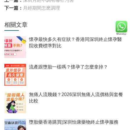
上一篇：
深圳月經不調有哪些危害
下一篇：
月經期間怎麽調理
相關文章
懷孕最快多久有症狀？香港同深圳終止懷孕醫
院收費標準對比
流產跟墮胎一樣嗎？懷孕了怎麼拿掉？
無痛人流幾錢？2026深圳無痛人流價格與套餐
比較
墮胎藥香港購買|深圳怡康藥物終止懷孕服務