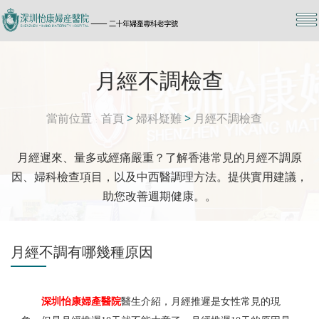
月經不調檢查
當前位置
首頁
>
婦科疑難
>
月經不調檢查
月經遲來、量多或經痛嚴重？了解香港常見的月經不調原
因、婦科檢查項目，以及中西醫調理方法。提供實用建議，
助您改善週期健康。。
月經不調有哪幾種原因
深圳怡康婦產醫院
醫生介紹，月經推遲是女性常見的現