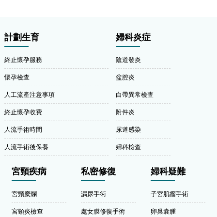
計劃生育
婦科炎症
終止懷孕服務
陰道發炎
懷孕檢查
盆腔炎
人工流產注意事項
白帶異常檢查
終止懷孕收費
附件炎
人流手術時間
尿道感染
人流手術後保養
婦科檢查
宮頸疾病
私密修復
婦科疑難
宮頸糜爛
漏尿手術
子宮肌瘤手術
宮頸炎檢查
處女膜修復手術
卵巢囊腫