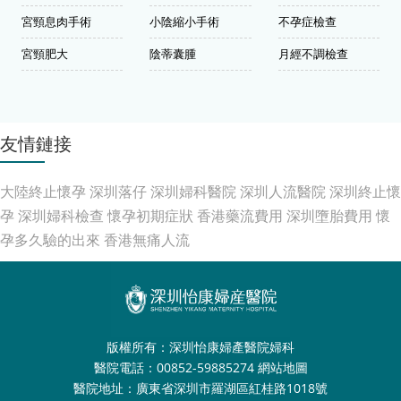
宮頸息肉手術
小陰縮小手術
不孕症檢查
宮頸肥大
陰蒂囊腫
月經不調檢查
友情鏈接
大陸終止懷孕
深圳落仔
深圳婦科醫院
深圳人流醫院
深圳終止懷
孕
深圳婦科檢查
懷孕初期症狀
香港藥流費用
深圳墮胎費用
懷
孕多久驗的出來
香港無痛人流
版權所有：深圳怡康婦產醫院婦科
醫院電話：00852-59885274
網站地圖
醫院地址：廣東省深圳市羅湖區紅桂路1018號