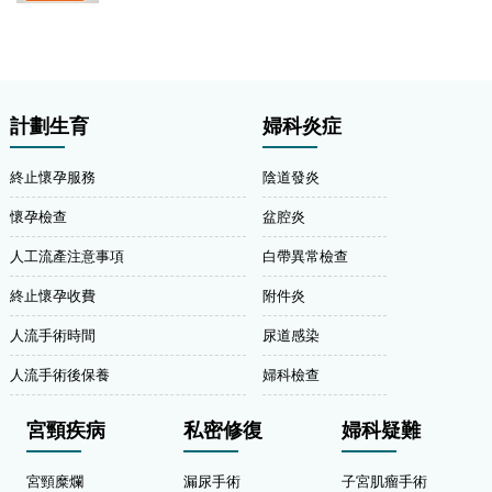
計劃生育
婦科炎症
終止懷孕服務
陰道發炎
懷孕檢查
盆腔炎
人工流產注意事項
白帶異常檢查
終止懷孕收費
附件炎
人流手術時間
尿道感染
人流手術後保養
婦科檢查
宮頸疾病
私密修復
婦科疑難
宮頸糜爛
漏尿手術
子宮肌瘤手術