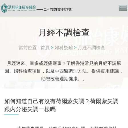
月經不調檢查
當前位置
首頁
>
婦科疑難
>
月經不調檢查
月經遲來、量多或經痛嚴重？了解香港常見的月經不調原
因、婦科檢查項目，以及中西醫調理方法。提供實用建議，
助您改善週期健康。。
如何知道自己有沒有荷爾蒙失調？荷爾蒙失調
跟內分泌失調一樣嗎