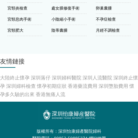
宮頸炎檢查
處女膜修復手術
卵巢囊腫
宮頸息肉手術
小陰縮小手術
不孕症檢查
宮頸肥大
陰蒂囊腫
月經不調檢查
友情鏈接
大陸終止懷孕
深圳落仔
深圳婦科醫院
深圳人流醫院
深圳終止懷
孕
深圳婦科檢查
懷孕初期症狀
香港藥流費用
深圳墮胎費用
懷
孕多久驗的出來
香港無痛人流
版權所有：深圳怡康婦產醫院婦科