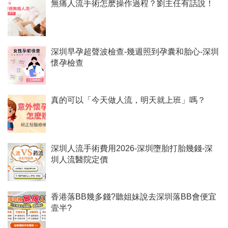
無痛人流手術怎麽操作過程？劉主任有話說！
深圳早孕超聲波檢查-幾週照到孕囊和胎心-深圳
懷孕檢查
真的可以「今天做人流，明天就上班」嗎？
深圳人流手術費用2026-深圳墮胎打胎幾錢-深
圳人流醫院定價
香港落BB幾多錢?聽姐妹說去深圳落BB會便宜
壹半?