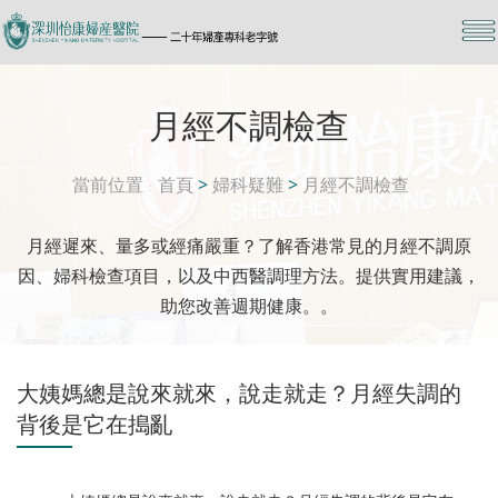
月經不調檢查
當前位置
首頁
>
婦科疑難
>
月經不調檢查
月經遲來、量多或經痛嚴重？了解香港常見的月經不調原
因、婦科檢查項目，以及中西醫調理方法。提供實用建議，
助您改善週期健康。。
大姨媽總是說來就來，說走就走？月經失調的
背後是它在搗亂