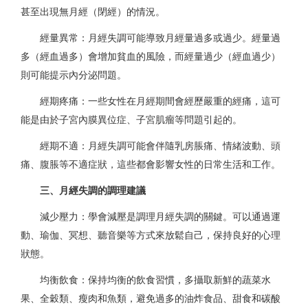
甚至出現無月經（閉經）的情況。
經量異常：
月經失調可能導致月經量過多或過少。經量過
多（經血過多）會增加貧血的風險，而經量過少（經血過少）
則可能提示內分泌問題。
經期疼痛：
一些女性在月經期間會經歷嚴重的經痛，這可
能是由於子宮內膜異位症、子宮肌瘤等問題引起的。
經期不適：
月經失調可能會伴隨
乳房脹痛、情緒波動、頭
痛、腹脹等不適症狀，這些都會影響女性的日常生活和工作。
三、月經失調的調理建議
減少壓力：
學會減壓是調理月經失調的關鍵。可以通過運
動、瑜伽、冥想、聽音樂等方式來放鬆自己，保持良好的心理
狀態。
均衡飲食：
保持均衡的飲食習慣，多攝取新鮮的蔬菜水
果、全穀類、瘦肉和魚類，避免過多的油炸食品、甜食和碳酸