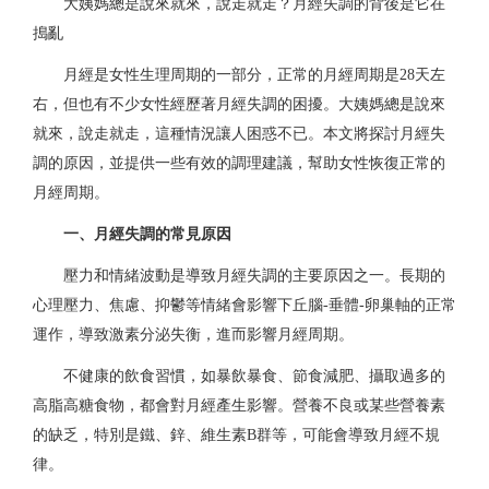
大姨媽總是說來就來，說走就走？月經失調的背後是它在
搗亂
月經是女性生理周期的一部分，正常的月經周期是28天左
右，但也有不少女性經歷著月經失調的困擾。大姨媽總是說來
就來，說走就走，這種情況讓人困惑不已。本文將探討月經失
調的原因，並提供一些有效的調理建議，幫助女性恢復正常的
月經周期。
一、月經失調的常見原因
壓力和情緒波動
是導致月經失調的主要原因之一。長期的
心理壓力、焦慮、抑鬱等情緒會影響下丘腦-垂體-卵巢軸的正常
運作，導致激素分泌失衡，進而影響月經周期。
不健康的飲食習慣，如暴飲暴食、節食減肥、攝取過多的
高脂高糖食物，都會對月經產生影響。營養不良或某些營養素
的缺乏，特別是鐵、鋅、維生素B群等，可能會導致月經不規
律。