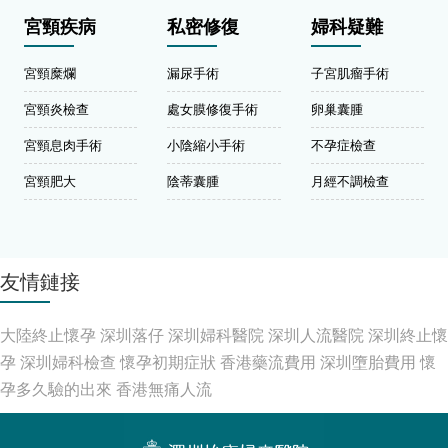
宮頸疾病
私密修復
婦科疑難
宮頸糜爛
漏尿手術
子宮肌瘤手術
宮頸炎檢查
處女膜修復手術
卵巢囊腫
宮頸息肉手術
小陰縮小手術
不孕症檢查
宮頸肥大
陰蒂囊腫
月經不調檢查
友情鏈接
大陸終止懷孕
深圳落仔
深圳婦科醫院
深圳人流醫院
深圳終止懷
孕
深圳婦科檢查
懷孕初期症狀
香港藥流費用
深圳墮胎費用
懷
孕多久驗的出來
香港無痛人流