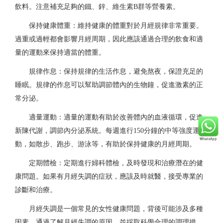
飲料。注意補充足夠的鐵、鋅、維生素B群等營養素。
保持健康體重：
維持健康的體重對於月經規律非常重要。
過重或過輕都會影響月經周期，因此應該通過合理的飲食和適
量的運動來保持適當的體重。
規律作息：
保持規律的生活作息，避免熬夜，保證充足的
睡眠。規律的作息可以幫助調節體內的生物鐘，促進激素的正
常分泌。
適量運動：
適量的運動有助於改善體內的血液循環，促進
新陳代謝，調節內分泌系統。每週進行150分鐘的中等強度運
動，如散步、跑步、游泳等，有助於保持健康的月經周期。
定期體檢：
定期進行婦科體檢，及時發現和治療潛在的健
康問題。如果有月經失調的症狀，應該及時就醫，接受專業的
診斷和治療。
月經失調是一個常見的女性健康問題，背後可能涉及多種
因素。通過了解月經失調的原因，並採取科學合理的調理措