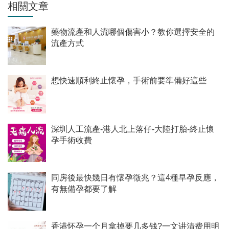
相關文章
藥物流產和人流哪個傷害小？教你選擇安全的
流產方式
想快速順利終止懷孕，手術前要準備好這些
深圳人工流產-港人北上落仔-大陸打胎-終止懷
孕手術收費
同房後最快幾日有懷孕徵兆？這4種早孕反應，
有無備孕都要了解
香港怀孕一个月拿掉要几多钱?一文讲清费用明