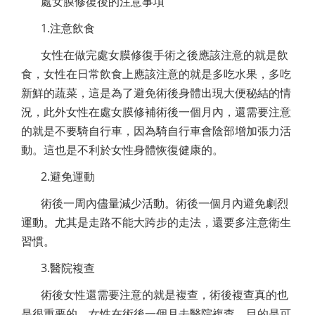
處女膜修復後的注意事項
1.注意飲食
女性在做完處女膜修復手術之後應該注意的就是飲
食，女性在日常飲食上應該注意的就是多吃水果，多吃
新鮮的蔬菜，這是為了避免術後身體出現大便秘結的情
況，此外女性在處女膜修補術後一個月內，還需要注意
的就是不要騎自行車，因為騎自行車會陰部增加張力活
動。這也是不利於女性身體恢復健康的。
2.避免運動
術後一周內儘量減少活動。術後一個月內避免劇烈
運動。尤其是走路不能大跨步的走法，還要多注意衛生
習慣。
3.醫院複查
術後女性還需要注意的就是複查，術後複查真的也
是很重要的，女性在術後一個月去醫院複查，目的是可