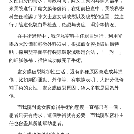
女性自身的需求，前段時間，陳女士就因為個人需求，
來我院進行了處女膜修復術，在術前檢查中，我院私密
科主任確認了陳女士處女膜破裂以及破裂的位置，並進
行了陰道化驗白帶檢查，確認無炎症，濕疹等情況。
在手術過程中，我院私密科主任親自進行，利用光
學放大設備和顯微外科器材，根據處女膜損壞結構特
點，採用雙平面平行裂隙環形減張縫合法，「一對一」
的細膩修補，很快成功做完了手術。
處女膜破裂除卻性生活，還有多種原因會造成其損
傷，比如劇烈運動、外傷等。有數據表明，大部分做修
補手術的女性，處女膜破裂原因，絕大多數是因為外
傷。
而我院對處女膜修補手術的態度一直都只有一個，
患者只要有需求，這個手術就有必要，而我院私密科主
任也會盡其所能幫助患者。