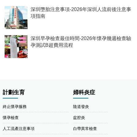
深圳墮胎注意事項-2026年深圳人流前後注意事
項指南
深圳早孕檢查最佳時間-2026年懷孕幾週檢查驗
孕測試B超費用流程
計劃生育
婦科炎症
終止懷孕服務
陰道發炎
懷孕檢查
盆腔炎
人工流產注意事項
白帶異常檢查