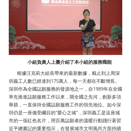
小組負責人上臺介紹了本小組的服務職能
根據汪克莉大組長帶來的最新數據，截止到上周深
圳義工人數已經達到175萬人，每一天都在不斷增長。
深圳作為全國誌願服務的發源地之一，自1989年在全國
率先推進誌願服務工作以來，開全國之先河，創新多項
舉措，一直保持全國誌願服務工作的領先地位。如今深
圳仍是一座備受矚目的"愛心之城"，深圳義工是這座城
市的一張紅色名片，用百萬誌願者的溫暖行動踐行著習
近平總書記的重要指示，在發展城市文明風尚方面持續