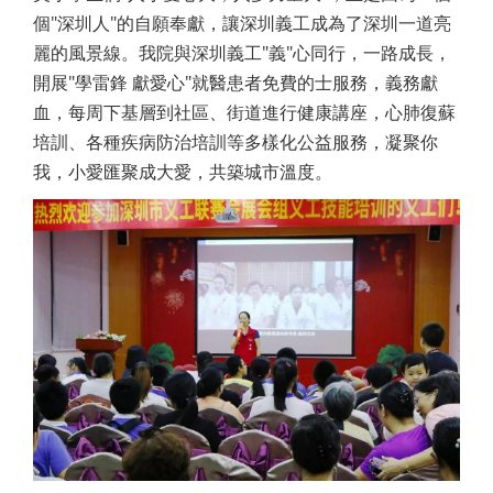
個"深圳人"的自願奉獻，讓深圳義工成為了深圳一道亮
麗的風景線。我院與深圳義工"義"心同行，一路成長，
開展"學雷鋒 獻愛心"就醫患者免費的士服務，義務獻
血，每周下基層到社區、街道進行健康講座，心肺復蘇
培訓、各種疾病防治培訓等多樣化公益服務，凝聚你
我，小愛匯聚成大愛，共築城市溫度。