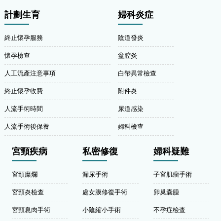
計劃生育
婦科炎症
終止懷孕服務
陰道發炎
懷孕檢查
盆腔炎
人工流產注意事項
白帶異常檢查
終止懷孕收費
附件炎
人流手術時間
尿道感染
人流手術後保養
婦科檢查
宮頸疾病
私密修復
婦科疑難
宮頸糜爛
漏尿手術
子宮肌瘤手術
宮頸炎檢查
處女膜修復手術
卵巢囊腫
宮頸息肉手術
小陰縮小手術
不孕症檢查