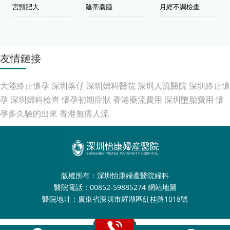
宮頸肥大
陰蒂囊腫
月經不調檢查
友情鏈接
大陸終止懷孕
深圳落仔
深圳婦科醫院
深圳人流醫院
深圳終止懷
孕
深圳婦科檢查
懷孕初期症狀
香港藥流費用
深圳墮胎費用
懷
孕多久驗的出來
香港無痛人流
版權所有：深圳怡康婦產醫院婦科
醫院電話：00852-59885274
網站地圖
醫院地址：廣東省深圳市羅湖區紅桂路1018號