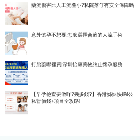
藥流傷害比人工流產小?私院落仔有安全保障嗎
意外懷孕不想要,怎麽選擇合適的人流手術
打胎藥哪裡買|深圳怡康藥物終止懷孕服務
【早孕檢查要做咩?幾多錢?】香港姊妹快睇!公
私營價錢+項目全攻略!