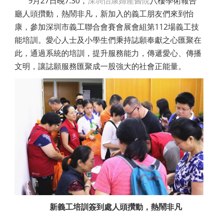
9月27日晚7:30，
深圳怡康婦產醫院
八樓學術報告
廳人頭攢動，熱鬧非凡，新加入的義工朋友們來到怡
康，參加深圳市義工聯合會賽會展會組第112場義工技
能培訓。愛心人士及小學生們秉持誌願奉獻之心匯聚在
此，通過系統的培訓，提升服務能力，傳遞愛心、傳播
文明，讓誌願服務匯聚成一股強大的社會正能量。
新義工培訓簽到處人頭攢動，熱鬧非凡