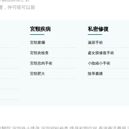
響，仲可唔可以留
宮頸疾病
私密修復
宮頸糜爛
漏尿手術
宮頸炎檢查
處女膜修復手術
宮頸息肉手術
小陰縮小手術
宮頸肥大
陰蒂囊腫
流醫院
深圳終止懷孕
深圳婦科檢查
懷孕初期症狀
香港藥流費用