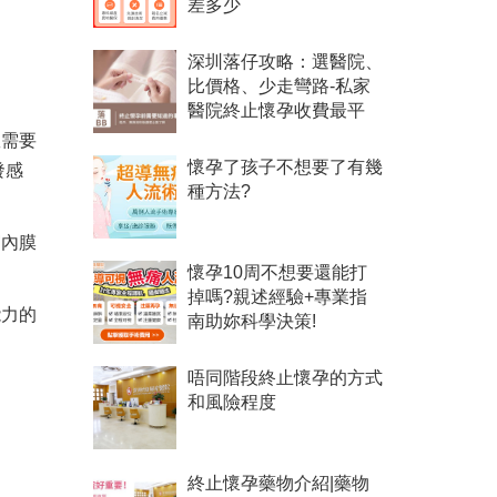
差多少
深圳落仔攻略：選醫院、
比價格、少走彎路-私家
醫院終止懷孕收費最平
敗需要
懷孕了孩子不想要了有幾
發感
種方法?
宮內膜
懷孕10周不想要還能打
掉嗎?親述經驗+專業指
能力的
南助妳科學決策!
唔同階段終止懷孕的方式
和風險程度
終止懷孕藥物介紹|藥物