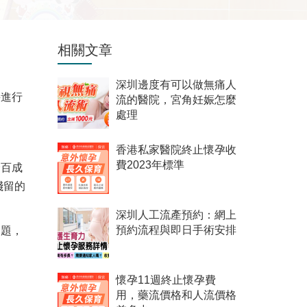
相關文章
深圳邊度有可以做無痛人
接進行
流的醫院，宮角妊娠怎麼
處理
香港私家醫院終止懷孕收
費2023年標準
分百成
殘留的
深圳人工流產預約：網上
問題，
預約流程與即日手術安排
懷孕11週終止懷孕費
用，藥流價格和人流價格