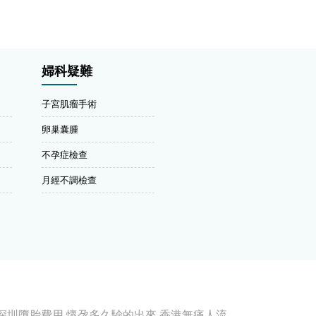
婦科疑難
子宮肌瘤手術
卵巢囊腫
不孕症檢查
月經不調檢查
深圳墮胎費用
懷孕多久驗的出來
香港無痛人流