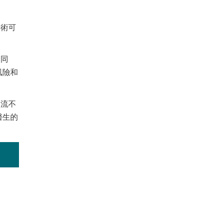
手術可
。同
風險和
藥流不
醫生的