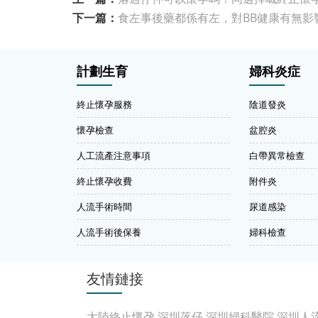
下一篇：
食左事後藥都係有左，對BB健康有無影
計劃生育
婦科炎症
終止懷孕服務
陰道發炎
懷孕檢查
盆腔炎
人工流產注意事項
白帶異常檢查
終止懷孕收費
附件炎
人流手術時間
尿道感染
人流手術後保養
婦科檢查
友情鏈接
大陸終止懷孕
深圳落仔
深圳婦科醫院
深圳人