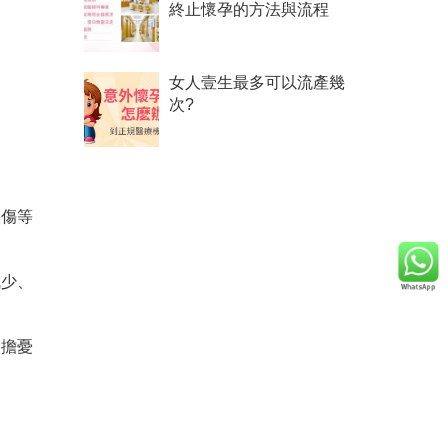
終止懷孕的方法與流程
女人壹生最多可以流產幾
次?
裂傷等
減少、
的擔憂