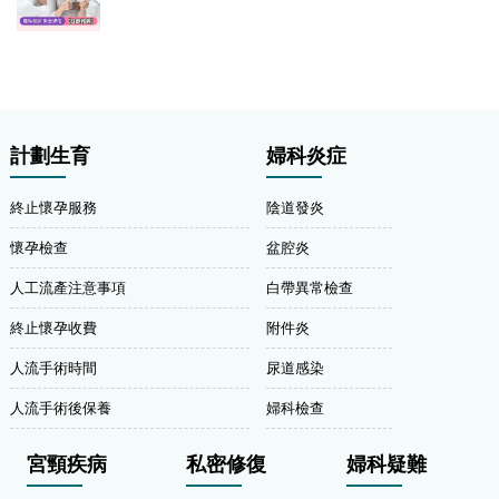
計劃生育
婦科炎症
終止懷孕服務
陰道發炎
懷孕檢查
盆腔炎
人工流產注意事項
白帶異常檢查
終止懷孕收費
附件炎
人流手術時間
尿道感染
人流手術後保養
婦科檢查
宮頸疾病
私密修復
婦科疑難