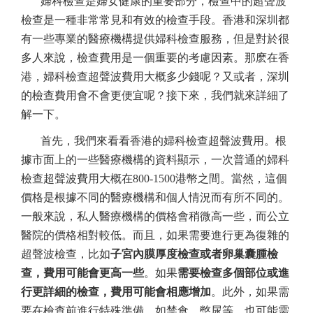
婦科檢查是婦女健康的重要部分，檢查中的超聲波
檢查是一種非常常見和有效的檢查手段。香港和深圳都
有一些專業的醫療機構提供婦科檢查服務，但是對於很
多人來說，檢查費用是一個重要的考慮因素。那麽在香
港，婦科檢查超聲波費用大概多少錢呢？又或者，深圳
的檢查費用會不會更便宜呢？接下來，我們就來詳細了
解一下。
首先，我們來看看香港的婦科檢查超聲波費用。根
據市面上的一些醫療機構的資料顯示，一次普通的婦科
檢查超聲波費用大概在800-1500港幣之間。當然，這個
價格是根據不同的醫療機構和個人情況而有所不同的。
一般來說，私人醫療機構的價格會稍微高一些，而公立
醫院的價格相對較低。而且，如果需要進行更為復雜的
超聲波檢查，比如
子宮內膜厚度檢查或者卵巢囊腫檢
查，費用可能會更高一些
。如果
需要檢查多個部位或進
行更詳細的檢查，費用可能會相應增加
。此外，如果需
要在檢查前進行特殊準備，如禁食、憋尿等，也可能需