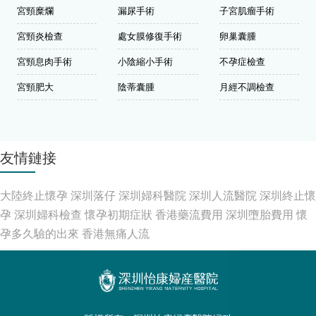
宮頸糜爛
漏尿手術
子宮肌瘤手術
宮頸炎檢查
處女膜修復手術
卵巢囊腫
宮頸息肉手術
小陰縮小手術
不孕症檢查
宮頸肥大
陰蒂囊腫
月經不調檢查
友情鏈接
大陸終止懷孕
深圳落仔
深圳婦科醫院
深圳人流醫院
深圳終止懷
孕
深圳婦科檢查
懷孕初期症狀
香港藥流費用
深圳墮胎費用
懷
孕多久驗的出來
香港無痛人流