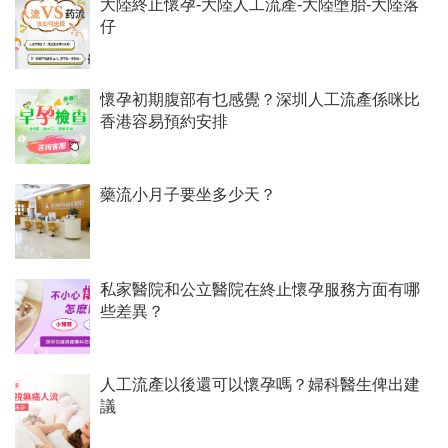
大陸終止懷孕-大陸人工流產-大陸墮胎-大陸落
仔
懷孕初期腹部有乜感覺？深圳人工流產係咪比
香港容易預約安排
藥流小月子要坐多少天？
私家醫院和公立醫院在終止懷孕服務方面有哪
些差異？
人工流產以後還可以懷孕嗎？婦科醫生俾出建
議