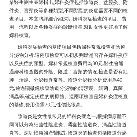
業醫生團生團隊指出,婦科炎症包括陰道炎、盆腔炎、附
件炎、宮頸炎等多種類型,不同類型的炎症需要不同的檢
查項目。本文將詳細介紹深圳婦科炎症檢查的項目、費
用、流程以及各種炎症的診斷標準,幫助女性更好地了解
婦科檢查。
婦科炎症檢查的基礎項目包括婦科常規檢查和陰道
分泌物分析,這兩項檢查可以初步判斷是否存在婦科炎症
以及炎症的類型。婦科常規檢查費用為30元,醫生會通
過婦科檢查觀察外陰、陰道、宮頸的情況,檢查是否有紅
腫、潰瘍、分泌物異常等。陰道分泌物分析費用為40
元,通過顯微鏡檢查陰道分泌物的清潔度、細菌、真菌、
滴蟲等,確定炎症的病原體。這兩項檢查是婦科炎症檢查
的基礎,費用僅需70元,性價比很高。
陰道炎是女性最常見的婦科炎症之一,根據病原體不
同可以分為細菌性陰道炎、霉菌性陰道炎、滴蟲性陰道
炎等。深圳怡康婦產醫院對陰道炎的檢查包括陰道分泌