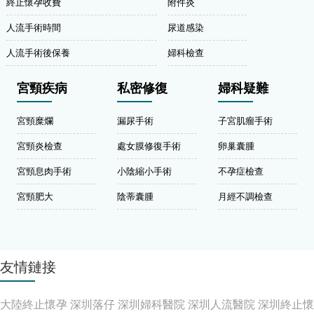
終止懷孕收費
附件炎
人流手術時間
尿道感染
人流手術後保養
婦科檢查
宮頸疾病
私密修復
婦科疑難
宮頸糜爛
漏尿手術
子宮肌瘤手術
宮頸炎檢查
處女膜修復手術
卵巢囊腫
宮頸息肉手術
小陰縮小手術
不孕症檢查
宮頸肥大
陰蒂囊腫
月經不調檢查
友情鏈接
大陸終止懷孕
深圳落仔
深圳婦科醫院
深圳人流醫院
深圳終止懷