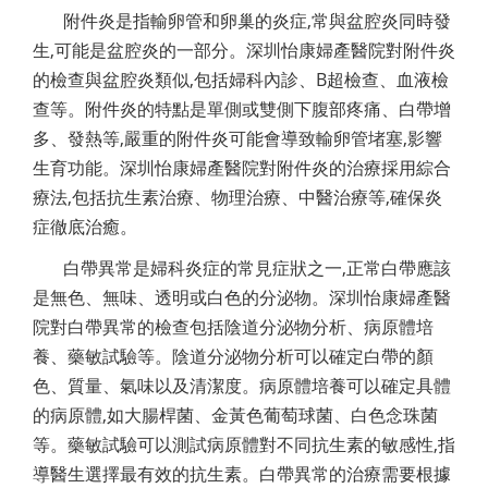
附件炎是指輸卵管和卵巢的炎症,常與盆腔炎同時發
生,可能是盆腔炎的一部分。深圳怡康婦產醫院對附件炎
的檢查與盆腔炎類似,包括婦科內診、B超檢查、血液檢
查等。附件炎的特點是單側或雙側下腹部疼痛、白帶增
多、發熱等,嚴重的附件炎可能會導致輸卵管堵塞,影響
生育功能。深圳怡康婦產醫院對附件炎的治療採用綜合
療法,包括抗生素治療、物理治療、中醫治療等,確保炎
症徹底治癒。
白帶異常是婦科炎症的常見症狀之一,正常白帶應該
是無色、無味、透明或白色的分泌物。深圳怡康婦產醫
院對白帶異常的檢查包括陰道分泌物分析、病原體培
養、藥敏試驗等。陰道分泌物分析可以確定白帶的顏
色、質量、氣味以及清潔度。病原體培養可以確定具體
的病原體,如大腸桿菌、金黃色葡萄球菌、白色念珠菌
等。藥敏試驗可以測試病原體對不同抗生素的敏感性,指
導醫生選擇最有效的抗生素。白帶異常的治療需要根據