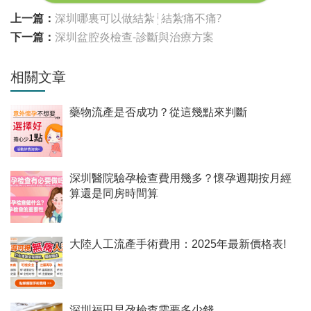
上一篇：
深圳哪裏可以做結紮|結紮痛不痛?
下一篇：
深圳盆腔炎檢查-診斷與治療方案
相關文章
藥物流產是否成功？從這幾點來判斷
深圳醫院驗孕檢查費用幾多？懷孕週期按月經
算還是同房時間算
大陸人工流產手術費用：2025年最新價格表!
深圳福田早孕檢查需要多少錢