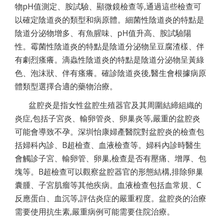
物pH值測定、胺試驗、顯微鏡檢查等,通過這些檢查可
以確定陰道炎的類型和病原體。細菌性陰道炎的特點是
陰道分泌物增多、有魚腥味、pH值升高、胺試驗陽
性。霉菌性陰道炎的特點是陰道分泌物呈豆腐渣樣、伴
有劇烈瘙癢。滴蟲性陰道炎的特點是陰道分泌物呈黃綠
色、泡沫狀、伴有瘙癢。確診陰道炎後,醫生會根據病原
體類型選擇合適的藥物治療。
盆腔炎是指女性盆腔生殖器官及其周圍結締組織的
炎症,包括子宮炎、輸卵管炎、卵巢炎等,嚴重的盆腔炎
可能會導致不孕。深圳怡康婦產醫院對盆腔炎的檢查包
括婦科內診、B超檢查、血液檢查等。婦科內診時醫生
會觸診子宮、輸卵管、卵巢,檢查是否有壓痛、增厚、包
塊等。B超檢查可以觀察盆腔器官的形態結構,排除卵巢
囊腫、子宮肌瘤等其他疾病。血液檢查包括血常規、C
反應蛋白、血沉等,評估炎症的嚴重程度。盆腔炎的治療
需要使用抗生素,嚴重病例可能需要住院治療。