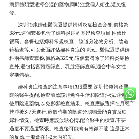
病原體類型選擇合適的藥物,同時注意個人衛生,避免復
發。
深圳怡康婦產醫院還提供婦科炎症檢查套餐,價格為
38元,這個套餐包含了婦科炎症的基礎檢查項目,性價比
很高。套餐包括婦科常規檢查、陰道分泌物分析、陰道
鏡檢查等,可以全面評估婦科炎症的情況。醫院還提供婦
科兩癌篩查套餐,價格為329元,這個套餐除了婦科炎症檢
查外,還包括宮頸癌篩查、乳腺癌篩查等,適合中年女性
定期體檢。
婦科炎症檢查的注意事項也很重要,深圳怡康婦產醫
院的醫生提醒,檢查前應該避免性生活和陰道沖洗,避免
使用陰道藥物,以免影響檢查結果。檢查應該選擇在月經
乾淨後3-7天進行,這個時期的陰道分泌物最能真實反映
婦科情況。檢查時應該放鬆心情,配合醫生的檢查,不要
過度不要過度緊張。檢查後可能會有輕微不適,這是正常
的反應,一般會在1-2天內消失。