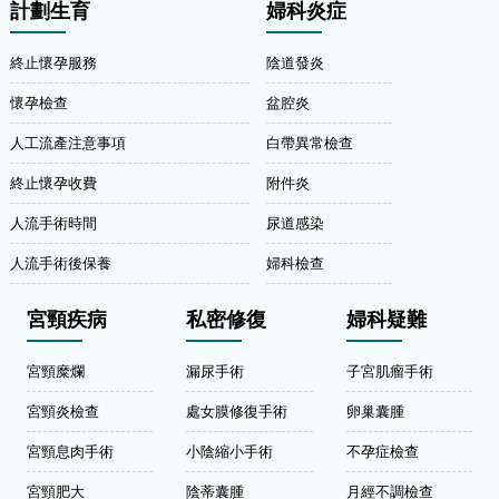
計劃生育
婦科炎症
終止懷孕服務
陰道發炎
懷孕檢查
盆腔炎
人工流產注意事項
白帶異常檢查
終止懷孕收費
附件炎
人流手術時間
尿道感染
人流手術後保養
婦科檢查
宮頸疾病
私密修復
婦科疑難
宮頸糜爛
漏尿手術
子宮肌瘤手術
宮頸炎檢查
處女膜修復手術
卵巢囊腫
宮頸息肉手術
小陰縮小手術
不孕症檢查
宮頸肥大
陰蒂囊腫
月經不調檢查