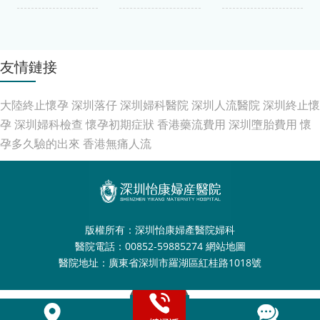
友情鏈接
大陸終止懷孕
深圳落仔
深圳婦科醫院
深圳人流醫院
深圳終止懷
孕
深圳婦科檢查
懷孕初期症狀
香港藥流費用
深圳墮胎費用
懷
孕多久驗的出來
香港無痛人流
版權所有：深圳怡康婦產醫院婦科
醫院電話：00852-59885274
網站地圖
醫院地址：廣東省深圳市羅湖區紅桂路1018號