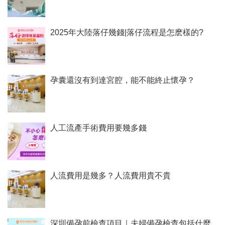
2025年大陸落仔幾錢|落仔流程是怎麽樣的?
孕囊還沒有到達宮腔，能不能終止懷孕？
人工流產手術費用要幾多錢
人流費用是幾多？人流費用貴不貴
深圳備孕前檢查項目｜夫婦備孕檢查包括什麼