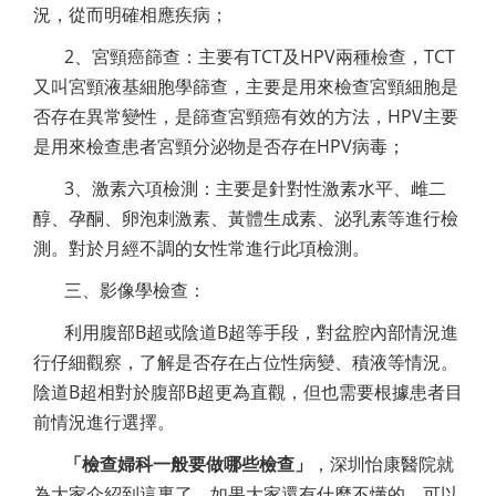
況，從而明確相應疾病；
2、宮頸癌篩查：主要有TCT及HPV兩種檢查，TCT
又叫宮頸液基細胞學篩查，主要是用來檢查宮頸細胞是
否存在異常變性，是篩查宮頸癌有效的方法，HPV主要
是用來檢查患者宮頸分泌物是否存在HPV病毒；
3、激素六項檢測：主要是針對性激素水平、雌二
醇、孕酮、卵泡刺激素、黃體生成素、泌乳素等進行檢
測。對於月經不調的女性常進行此項檢測。
三、影像學檢查：
利用腹部B超或陰道B超等手段，對盆腔內部情況進
行仔細觀察，了解是否存在占位性病變、積液等情況。
陰道B超相對於腹部B超更為直觀，但也需要根據患者目
前情況進行選擇。
「檢查婦科一般要做哪些檢查」
，深圳怡康醫院就
為大家介紹到這裏了，如果大家還有什麼不懂的，可以