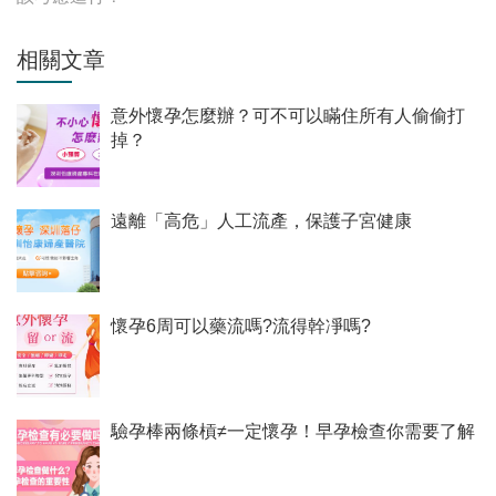
相關文章
意外懷孕怎麼辦？可不可以瞞住所有人偷偷打
掉？
遠離「高危」人工流產，保護子宮健康
懷孕6周可以藥流嗎?流得幹凈嗎?
驗孕棒兩條槓≠一定懷孕！早孕檢查你需要了解