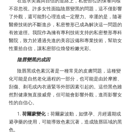
在追求美麗與自信的道路上，私密部位的保養同樣
不容忽視。許多女性面臨陰唇變黑的問題，這不僅影響
了外觀，還可能對心理造成一定壓力。幸運的是，隨著
醫療技術的不斷進步，私密整形已成為解決這一問題的
有效途徑。我院作為擁有專利技術支持的私密整形專科
醫院，致力於通過先進的美容設備和專業技術，幫助女
性重拾自信，讓私密部位煥發粉嫩光彩。
陰唇變黑的成因
陰唇黑或色素沉著是一種常見的皮膚問題，這種變
化可能是自然老化過程的一部分，也可能是由於摩擦、
刮傷、剃毛或內衣過緊等外部因素引起的。這些黑色雖
然對健康無直接威脅，但可能會影響外觀，進而影響女
性的自信心。
1.
荷爾蒙變化：
荷爾蒙波動，如懷孕、月經週期或
避孕藥的使用，可能導致色素沉著，造成陰唇區域的黑
色。