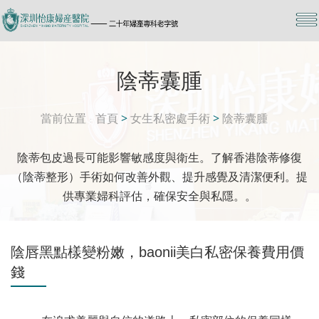
陰蒂囊腫
當前位置
首頁
>
女生私密處手術
>
陰蒂囊腫
陰蒂包皮過長可能影響敏感度與衛生。了解香港陰蒂修復
（陰蒂整形）手術如何改善外觀、提升感覺及清潔便利。提
供專業婦科評估，確保安全與私隱。。
陰唇黑點樣變粉嫩，baonii美白私密保養費用價
錢