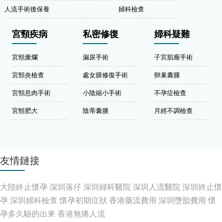
人流手術後保養
婦科檢查
宮頸疾病
私密修復
婦科疑難
宮頸糜爛
漏尿手術
子宮肌瘤手術
宮頸炎檢查
處女膜修復手術
卵巢囊腫
宮頸息肉手術
小陰縮小手術
不孕症檢查
宮頸肥大
陰蒂囊腫
月經不調檢查
友情鏈接
大陸終止懷孕
深圳落仔
深圳婦科醫院
深圳人流醫院
深圳終止懷
孕
深圳婦科檢查
懷孕初期症狀
香港藥流費用
深圳墮胎費用
懷
孕多久驗的出來
香港無痛人流