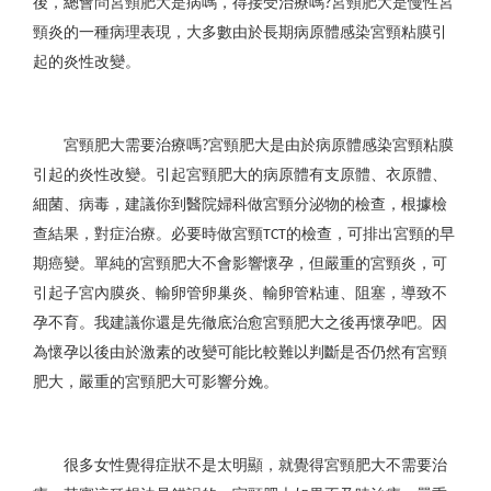
後，總會問宮頸肥大是病嗎，得接受治療嗎
宮頸肥大是慢性宮
?
頸炎的一種病理表現，大多數由於長期病原體感染宮頸粘膜引
起的炎性改變。
宮頸肥大需要治療嗎
宮頸肥大是由於病原體感染宮頸粘膜
?
引起的炎性改變。引起宮頸肥大的病原體有支原體、衣原體、
細菌、病毒，建議你到醫院婦科做宮頸分泌物的檢查，根據檢
查結果，對症治療。必要時做宮頸
的檢查，可排出宮頸的早
TCT
期癌變。單純的宮頸肥大不會影響懷孕，但嚴重的宮頸炎，可
引起子宮內膜炎、輸卵管卵巢炎、輸卵管粘連、阻塞，導致不
孕不育。我建議你還是先徹底治愈宮頸肥大之後再懷孕吧。因
為懷孕以後由於激素的改變可能比較難以判斷是否仍然有宮頸
肥大，嚴重的宮頸肥大可影響分娩。
很多女性覺得症狀不是太明顯，就覺得宮頸肥大不需要治