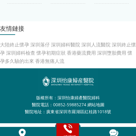
友情鏈接
大陸終止懷孕
深圳落仔
深圳婦科醫院
深圳人流醫院
深圳終止懷
孕
深圳婦科檢查
懷孕初期症狀
香港藥流費用
深圳墮胎費用
懷
孕多久驗的出來
香港無痛人流
版權所有：深圳怡康婦產醫院婦科
醫院電話：00852-59885274
網站地圖
醫院地址：廣東省深圳市羅湖區紅桂路1018號