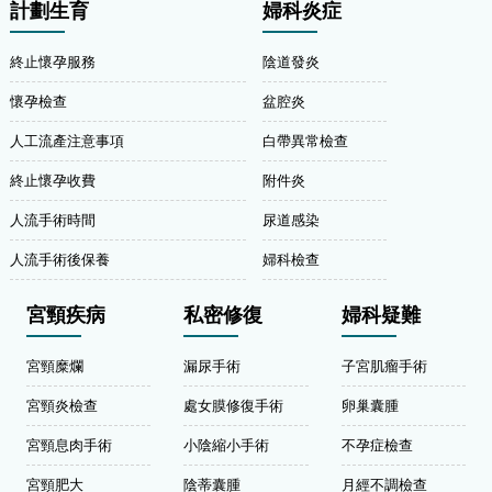
計劃生育
婦科炎症
終止懷孕服務
陰道發炎
懷孕檢查
盆腔炎
人工流產注意事項
白帶異常檢查
終止懷孕收費
附件炎
人流手術時間
尿道感染
人流手術後保養
婦科檢查
宮頸疾病
私密修復
婦科疑難
宮頸糜爛
漏尿手術
子宮肌瘤手術
宮頸炎檢查
處女膜修復手術
卵巢囊腫
宮頸息肉手術
小陰縮小手術
不孕症檢查
宮頸肥大
陰蒂囊腫
月經不調檢查