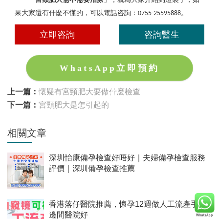
果大家還有什麼不懂的，可以電話咨詢：
。
0755-25595888
立即咨詢
咨詢醫生
WhatsApp立即預約
上一篇：
懷疑有宮頸肥大要做什麽檢查
下一篇：
宮頸肥大是怎引起的
相關文章
深圳怡康備孕檢查好唔好｜夫婦備孕檢查服務
評價｜深圳備孕檢查推薦
香港落仔醫院推薦，懷孕12週做人工流產手術
邊間醫院好