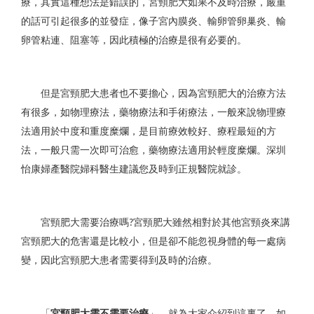
療，其實這種想法是錯誤的，宮頸肥大如果不及時治療，嚴重
的話可引起很多的並發症，像子宮內膜炎、輸卵管卵巢炎、輸
卵管粘連、阻塞等，因此積極的治療是很有必要的。
但是宮頸肥大患者也不要擔心，因為宮頸肥大的治療方法
有很多，如物理療法，藥物療法和手術療法，一般來說物理療
法適用於中度和重度糜爛，是目前療效較好、療程最短的方
法，一般只需一次即可治愈，藥物療法適用於輕度糜爛。深圳
怡康婦產醫院婦科醫生建議您及時到正規醫院就診。
宮頸肥大需要治療嗎
宮頸肥大雖然相對於其他宮頸炎來講
?
宮頸肥大的危害還是比較小，但是卻不能忽視身體的每一處病
變，因此宮頸肥大患者需要得到及時的治療。
「
宮頸肥大需不需要治療
」，就為大家介紹到這裏了，如