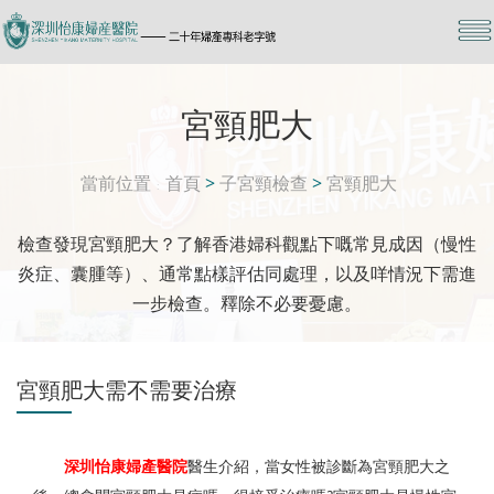
宮頸肥大
當前位置
首頁
>
子宮頸檢查
>
宮頸肥大
檢查發現宮頸肥大？了解香港婦科觀點下嘅常見成因（慢性
炎症、囊腫等）、通常點樣評估同處理，以及咩情況下需進
一步檢查。釋除不必要憂慮。
宮頸肥大需不需要治療
深圳怡康婦產醫院
醫生介紹，當女性被診斷為宮頸肥大之