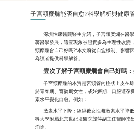
子宮頸糜爛能否自愈?科學解析與健康管
深圳怡康醫院醫生介紹，子宮頸糜爛在醫學
著醫學發展，這壹現象被證實多為生理性改變
頸糜爛會自己好嗎?”本文將從自愈機制、影響
為讀者提供科學解答。
壹次了解子宮頸糜爛會自己好嗎：
子宮頸糜爛的本質是宮頸管內柱狀上皮在雌
於青春期、育齡期女性，或妊娠期、口服避孕
素水平變化自愈。例如：
激素水平下降：絕經後女性雌激素水平降
科大學附屬北京世紀壇醫院龔萍副主任醫師指出
消除。