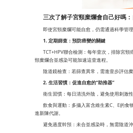
三次了解子宮頸糜爛會自己好嗎：
即使宮頸糜爛可能自愈，仍需通過科學管
1. 定期篩查：預防癌變的關鍵
TCT+HPV聯合檢測：每年壹次，排除宮
頸糜爛合並感染可能加速這壹進程。
陰道鏡檢查：若篩查異常，需進壹步評估
2. 生活習慣：促進自愈的“助推器”
衛生習慣：每日清洗外陰，避免使用刺激性
飲食與運動：多攝入富含維生素C、E的食物(
進新陳代謝。
避免過度幹預：未合並感染時，無需陰道