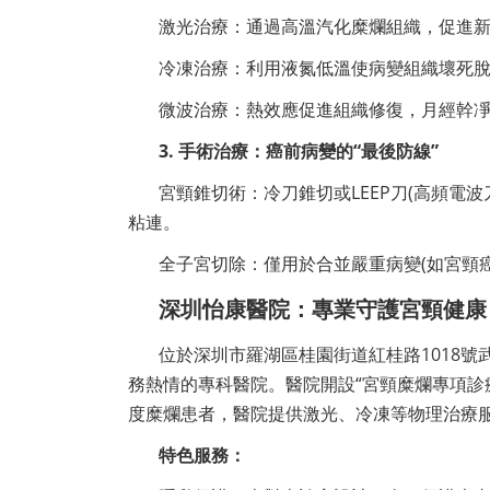
激光治療：通過高溫汽化糜爛組織，促進
冷凍治療：利用液氮低溫使病變組織壞死脫
微波治療：熱效應促進組織修復，月經幹凈
3. 手術治療：癌前病變的“最後防線”
宮頸錐切術：冷刀錐切或LEEP刀(高頻電波
粘連。
全子宮切除：僅用於合並嚴重病變(如宮頸
深圳怡康醫院：專業守護宮頸健康
位於深圳市羅湖區桂園街道紅桂路1018號
務熱情的專科醫院。醫院開設“宮頸糜爛專項診療
度糜爛患者，醫院提供激光、冷凍等物理治療
特色服務：