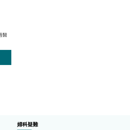
過醫
婦科疑難