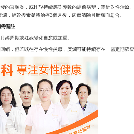
發的宮頸炎，或HPV持續感染導致的癌前病變，需針對性治療
頸糜爛，經幹擾素凝膠治療3個月後，病毒清除且糜爛面愈合。
期需關註
隨月經周期或妊娠變化自愈或加重。
皮回縮，但若既往存在慢性炎癥，糜爛可能持續存在，需定期篩