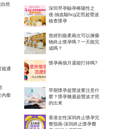
能自然
深圳早孕驗孕棒陽性之
後-抽血驗hcg定照超聲波
檢查懷孕
曾經剖腹產兩次可以揀藥
物終止懷孕嗎？一天能完
成嗎？
懷孕兩個月還能打掉嗎?
可能通
性
早期懷孕超聲波要注意什
皮內瘤
麼？懷孕幾週超聲波才照
的出來
香港女性深圳終止懷孕完
整指南-深圳終止懷孕費