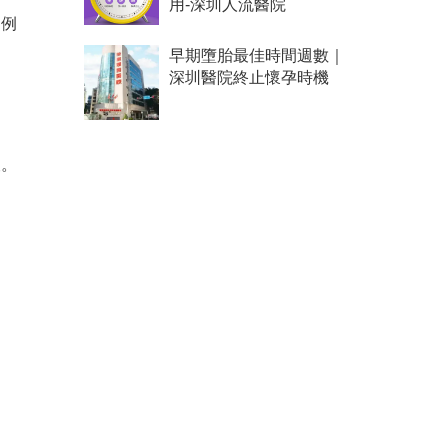
用-深圳人流醫院
。例
早期墮胎最佳時間週數｜
深圳醫院終止懷孕時機
查。