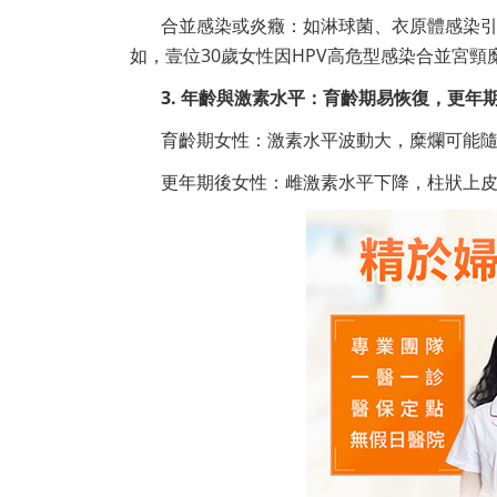
合並感染或炎癥：如淋球菌、衣原體感染引
如，壹位30歲女性因HPV高危型感染合並宮
3. 年齡與激素水平：育齡期易恢復，更年
育齡期女性：激素水平波動大，糜爛可能
更年期後女性：雌激素水平下降，柱狀上