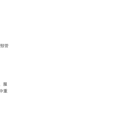
宮頸管
、服
中重