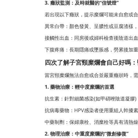
3. 癥狀監測：及時就醫的“信號燈”
若出現以下癥狀，提示糜爛可能未自愈或
異常白帶：顏色發黃、呈膿性或豆腐渣樣
接觸性出血：同房後或婦科檢查後陰道出
下腹疼痛：長期隱痛或墜脹感，勞累後加
四次了解子宮頸糜爛會自己好嗎：
當宮頸糜爛無法自愈或合並嚴重癥狀時，
1. 藥物治療：輕中度糜爛的首選
抗生素：針對細菌感染(如甲硝唑陰道凝膠)，
抗病毒藥物：HPV感染者使用重組人幹擾素
中藥制劑：保婦康栓、消糜栓等具有清熱
2. 物理治療：中重度糜爛的“微創修復”