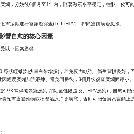
糜爛，分娩後6個月至1年內，隨著激素水平穩定，柱狀上皮可
需定期進行宮頸癌篩查(TCT+HPV)，排除癌前病變風險。
影響自愈的核心因素
性受以下因素影響：
/3.癥狀輕微(如少量白帶增多)，若免疫力較強、衛生習慣良好，
性因輕度糜爛加強鍛煉、避免同房後，3個月後復查糜爛面縮小。
積的2/3.常伴隨炎癥感染(如細菌性陰道炎、HPV感染)，自愈可能
類情況需通過藥物或物理治療消除病竈，否則可能發展為宮頸上
愈。