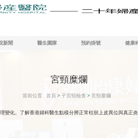
院新聞
醫生園隊
預約掛號
健康
宮頸糜爛
當前位置
首頁
>
子宮頸檢查
>
宮頸糜爛
理變化。了解香港婦科醫生點樣分辨正常柱狀上皮異位與真正炎