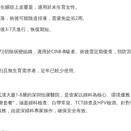
新生鱗狀上皮覆蓋，適用於未生育女性。
落，術後可能陰道排液，需避免盆浴2周。
後3-7天進行，恢復期短。
刀)切除病變組織，適用於CINⅡ-Ⅲ級者。術後需定期復查，預防
癌)且無生育需求者，近年已較少使用。
武漢大廈1-8層的深圳怡康醫院，是壹家以婦科為核心、環境優雅
套餐”，涵蓋婦科檢查、白帶常規、TCT篩查及HPV檢測。針對
服務，由資深婦科專家操作，確保安全有效。