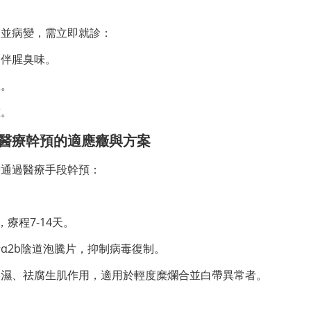
合並病變，需立即就診：
，伴腥臭味。
血。
重。
醫療幹預的適應癥與方案
需通過醫療手段幹預：
療程7-14天。
α2b陰道泡騰片，抑制病毒復制。
燥濕、祛腐生肌作用，適用於輕度糜爛合並白帶異常者。