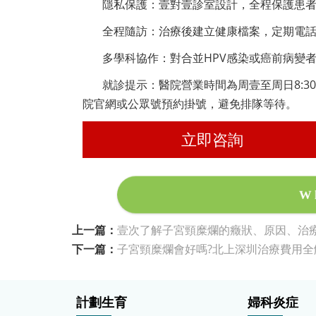
隱私保護：壹對壹診室設計，全程保護患
全程隨訪：治療後建立健康檔案，定期電
多學科協作：對合並HPV感染或癌前病變
就診提示：醫院營業時間為周壹至周日8:30-
院官網或公眾號預約掛號，避免排隊等待。
立即咨詢
W
上一篇：
壹次了解子宮頸糜爛的癥狀、原因、治療
下一篇：
子宮頸糜爛會好嗎?北上深圳治療費用全
計劃生育
婦科炎症