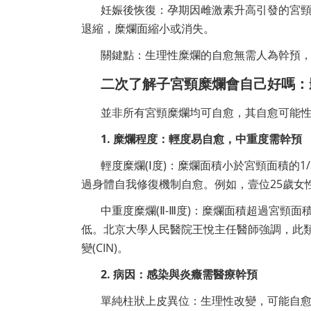
妊娠後恢復：孕期因雌激素升高引發的宮頸
退縮，糜爛面縮小或消失。
關鍵點：生理性糜爛的自愈無需人為幹預，但
二次了解子宮頸糜爛會自己好嗎：
並非所有宮頸糜爛均可自愈，其自愈可能
1. 糜爛程度：輕度易自愈，中重度需幹預
輕度糜爛(Ⅰ度)：糜爛面積小於宮頸面積的1
過身體自我修復機制自愈。例如，壹位25歲女
中重度糜爛(Ⅱ-Ⅲ度)：糜爛面積超過宮頸面
低。北京大學人民醫院王悅主任醫師強調，此
變(CIN)。
2. 病因：感染與炎癥需醫療幹預
單純柱狀上皮異位：生理性改變，可能自