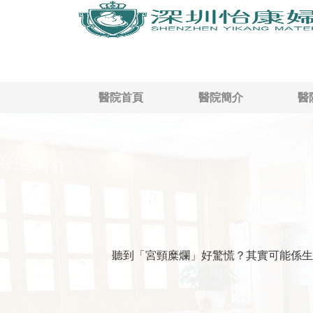
醫院首頁
醫院簡介
醫
聽到「宮頸糜爛」好驚慌？其實可能係生