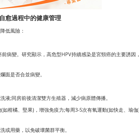
自愈過程中的健康管理
理降低風險：
頸癌前病變。研究顯示，高危型HPV持續感染是宮頸癌的主要誘因
糜爛面是否合並病變。
洗液;同房前後清潔雙方生殖器，減少病原體傳播。
如柑橘、堅果)，增強免疫力;每周3-5次有氧運動(如快走、瑜伽
沖洗或用藥，以免破壞菌群平衡。