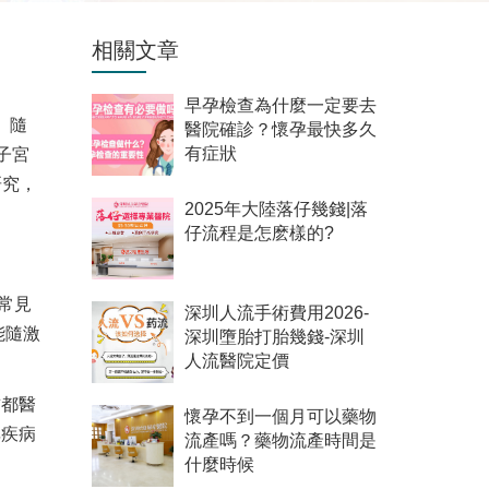
相關文章
早孕檢查為什麼一定要去
。隨
醫院確診？懷孕最快多久
子宮
有症狀
研究，
2025年大陸落仔幾錢|落
仔流程是怎麽樣的?
常見
深圳人流手術費用2026-
能隨激
深圳墮胎打胎幾錢-深圳
人流醫院定價
首都醫
懷孕不到一個月可以藥物
非疾病
流產嗎？藥物流產時間是
什麼時候