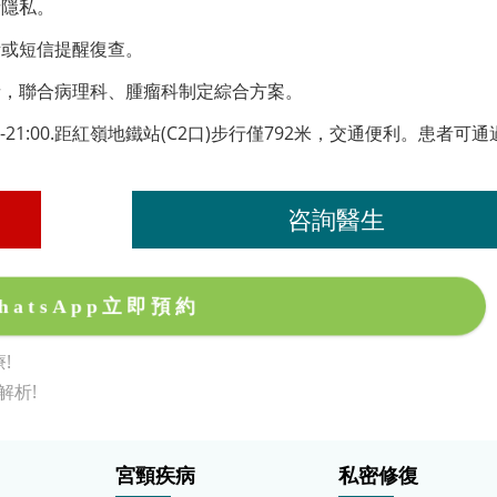
者隱私。
話或短信提醒復查。
者，聯合病理科、腫瘤科制定綜合方案。
21:00.距紅嶺地鐵站(C2口)步行僅792米，交通便利。患者可通
咨詢醫生
hatsApp立即預約
!
解析!
宮頸疾病
私密修復