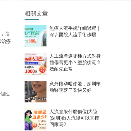
相關文章
無痛人流手術詳細過程｜
爛，進
深圳醫院人流手術步驟
和治療
人工流產選哪種方式對身
體傷害更小？墮胎後流血
幾耐先正常
意外懷孕唔使驚，深圳墮
胎醫院落仔又快又好
供個性
人流壹般什麼價位|大陸
(深圳)做人流後可以直接
回家嗎?