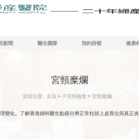
院新聞
醫生園隊
預約掛號
健康
宮頸糜爛
當前位置
首頁
>
子宮頸檢查
>
宮頸糜爛
理變化。了解香港婦科醫生點樣分辨正常柱狀上皮異位與真正炎