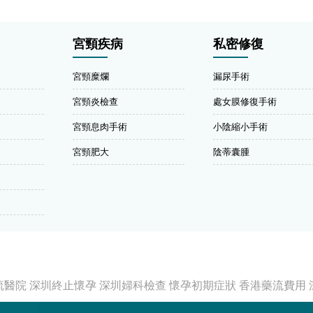
宮頸疾病
私密修復
宮頸糜爛
漏尿手術
宮頸炎檢查
處女膜修復手術
宮頸息肉手術
小陰縮小手術
宮頸肥大
陰蒂囊腫
流醫院
深圳終止懷孕
深圳婦科檢查
懷孕初期症狀
香港藥流費用