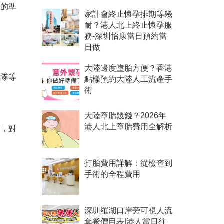
斷的準
家計會終止懷孕排期等幾
耐？港人北上終止懷孕服
務-深圳怡康當日預約當
日做
大陸邊度墮胎方便？香港
排隊等
點樣預約大陸人工流產手
術
大陸墮胎幾錢？2026年
港人北上墮胎費用全解析
爛，對
打胎費用詳解：從檢查到
手術的全程費用
深圳羅湖口岸旁可視人流
。
套餐價目表|港人當日往