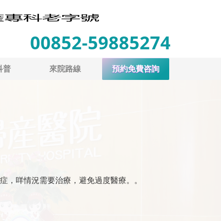
00852-59885274
科普
來院路線
預約免費咨詢
症，咩情況需要治療，避免過度醫療。。