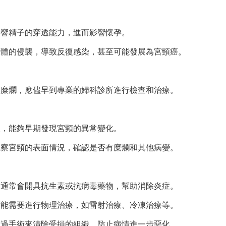
影響精子的穿透能力，進而影響懷孕。
原體的侵襲，導致反復感染，甚至可能發展為宮頸癌。
頸糜爛，應儘早到專業的婦科診所進行檢查和治療。
查，能夠早期發現宮頸的異常變化。
觀察宮頸的表面情況，確認是否有糜爛和其他病變。
生通常會開具抗生素或抗病毒藥物，幫助消除炎症。
可能需要進行物理治療，如雷射治療、冷凍治療等。
通過手術來清除受損的組織，防止病情進一步惡化。