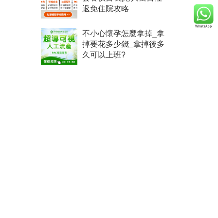
返免住院攻略
不小心懷孕怎麼拿掉_拿
掉要花多少錢_拿掉後多
久可以上班?