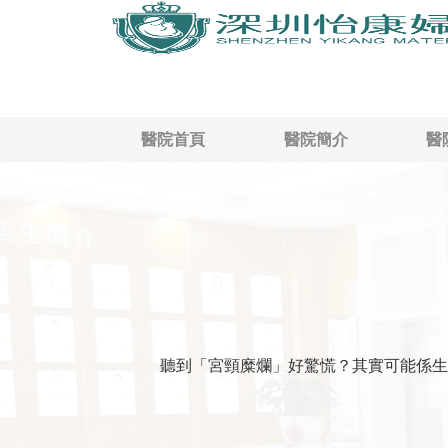
醫院首頁
醫院簡介
醫
聽到「宮頸糜爛」好驚慌？其實可能係生