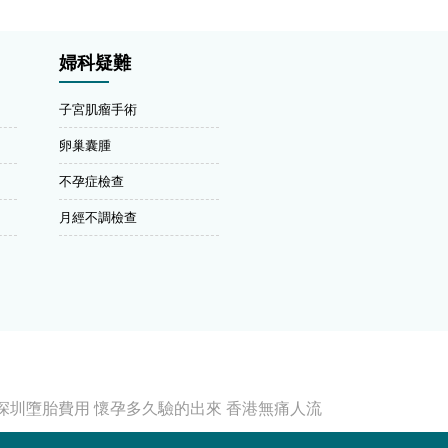
婦科疑難
子宮肌瘤手術
卵巢囊腫
不孕症檢查
月經不調檢查
深圳墮胎費用
懷孕多久驗的出來
香港無痛人流