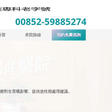
00852-59885274
科普
來院路線
預約免費咨詢
療對生育嘅影響。提供急性期處理建議。