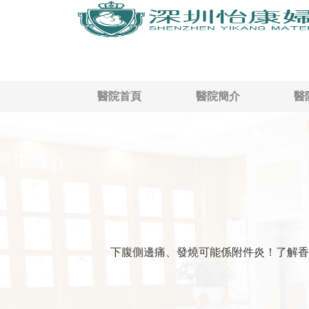
醫院首頁
醫院簡介
醫
下腹側邊痛、發燒可能係附件炎！了解香