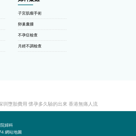
子宮肌瘤手術
卵巢囊腫
不孕症檢查
月經不調檢查
深圳墮胎費用
懷孕多久驗的出來
香港無痛人流
醫院婦科
74
網站地圖