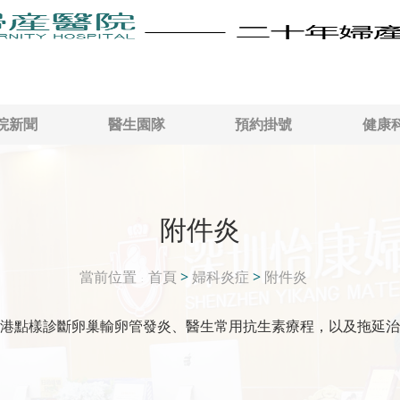
院新聞
醫生園隊
預約掛號
健康
附件炎
當前位置
首頁
>
婦科炎症
>
附件炎
港點樣診斷卵巢輸卵管發炎、醫生常用抗生素療程，以及拖延治