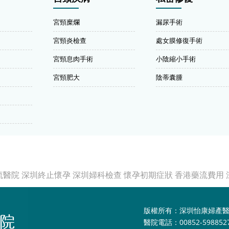
宮頸糜爛
漏尿手術
宮頸炎檢查
處女膜修復手術
宮頸息肉手術
小陰縮小手術
宮頸肥大
陰蒂囊腫
流醫院
深圳終止懷孕
深圳婦科檢查
懷孕初期症狀
香港藥流費用
版權所有：深圳怡康婦產
醫院電話：00852-598852