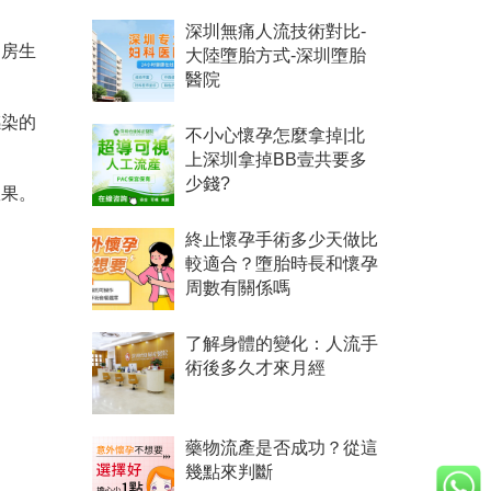
深圳無痛人流技術對比-
同房生
大陸墮胎方式-深圳墮胎
醫院
感染的
不小心懷孕怎麼拿掉|北
上深圳拿掉BB壹共要多
少錢?
效果。
終止懷孕手術多少天做比
較適合？墮胎時長和懷孕
周數有關係嗎
了解身體的變化：人流手
術後多久才來月經
藥物流產是否成功？從這
幾點來判斷