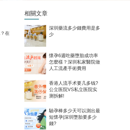
相關文章
深圳藥流多少錢費用是多
呢？在
少
懷孕6週吃藥墮胎成功率
怎麼樣？深圳私家醫院做
人工流產手術費用
香港人流手术要几多钱?
公立医院VS私立医院实
测拆解!
驗孕棒多少天可以測出最
短懷孕|深圳墮胎要多少
錢?