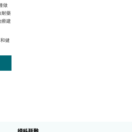
種做
致耐藥
治療建
慣和健
婦科疑難