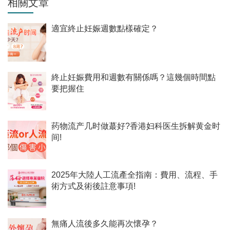
相關文章
適宜終止妊娠週數點樣確定？
終止妊娠費用和週數有關係嗎？這幾個時間點
要把握住
药物流产几时做蕞好?香港妇科医生拆解黄金时
间!
2025年大陸人工流產全指南：費用、流程、手
術方式及術後註意事項!
無痛人流後多久能再次懷孕？