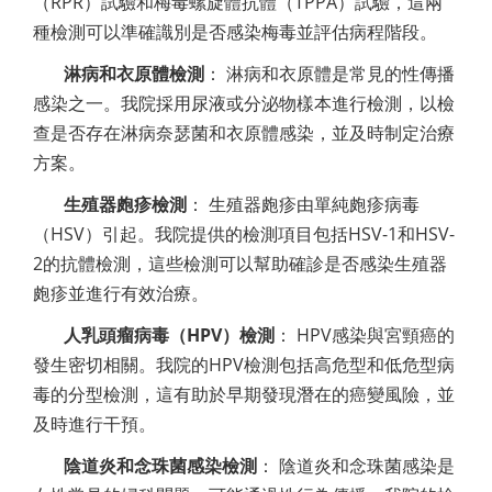
（RPR）試驗和梅毒螺旋體抗體（TPPA）試驗，這兩
種檢測可以準確識別是否感染梅毒並評估病程階段。
淋病和衣原體檢測
： 淋病和衣原體是常見的性傳播
感染之一。我院採用尿液或分泌物樣本進行檢測，以檢
查是否存在淋病奈瑟菌和衣原體感染，並及時制定治療
方案。
生殖器皰疹檢測
： 生殖器皰疹由單純皰疹病毒
（HSV）引起。我院提供的檢測項目包括HSV-1和HSV-
2的抗體檢測，這些檢測可以幫助確診是否感染生殖器
皰疹並進行有效治療。
人乳頭瘤病毒（HPV）檢測
： HPV感染與宮頸癌的
發生密切相關。我院的HPV檢測包括高危型和低危型病
毒的分型檢測，這有助於早期發現潛在的癌變風險，並
及時進行干預。
陰道炎和念珠菌感染檢測
： 陰道炎和念珠菌感染是