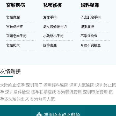
宮頸疾病
私密修復
婦科疑難
宮頸糜爛
漏尿手術
子宮肌瘤手術
宮頸炎檢查
處女膜修復手術
卵巢囊腫
宮頸息肉手術
小陰縮小手術
不孕症檢查
宮頸肥大
陰蒂囊腫
月經不調檢查
友情鏈接
大陸終止懷孕
深圳落仔
深圳婦科醫院
深圳人流醫院
深圳終止懷
孕
深圳婦科檢查
懷孕初期症狀
香港藥流費用
深圳墮胎費用
懷
孕多久驗的出來
香港無痛人流