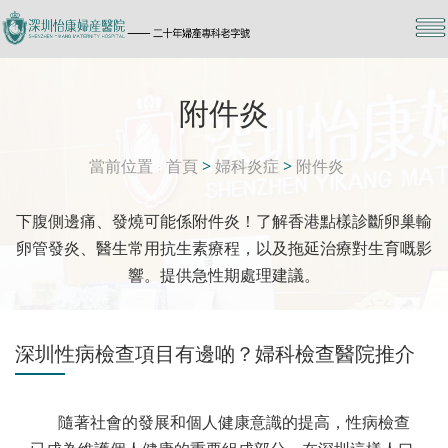
附件炎
當前位置
首頁
>
婦科炎症
>
附件炎
下腹側邊痛、發燒可能係附件炎！了解香港點樣診斷卵巢輸
卵管發炎、醫生常用抗生素療程，以及拖延治療對生育嘅影
響。提供急性期處理建議。
深圳性病檢查項目有邊啲？婦科檢查醫院推介
隨著社會的發展和個人健康意識的提高，性病檢查