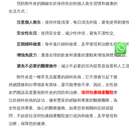
預防附件炎的關鍵在於保持良好的個人衛生習慣和健康的
生活方式：
注意個人衛生
：保持外陰清潔，每日清洗外陰，避免使用刺激
安全性生活
：使用安全套，減少性伴侶，避免不潔性交。
定期婦科檢查
：每年進行婦科檢查，及早發現和治療生殖系統
增強免疫力
：通過合理的飲食和適量的運動來增強身體免疫力
避免不必要的醫療操作
：減少不必要的宮內節育器放置和人工
附件炎是一種常見且嚴重的婦科疾病，它不僅會引起下腹
持續隱痛和白帶增多有異味，還可能導致不孕。因此，女性朋
友們應該高度重視附件炎的預防和治療。
深圳怡康婦產醫院
專
注於婦科疾病的診治，擁有豐富的經驗和專業的醫療團隊，為
女性提供專業、放心的醫療服務。如果您有相關的症狀或疑
問，不妨前往深圳怡康婦產醫院進行咨詢和檢查，及早發現和
治療，保障您的健康。