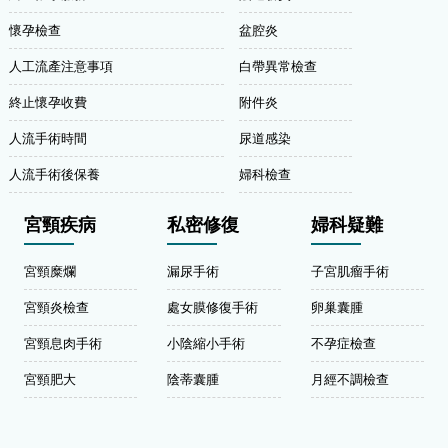
懷孕檢查
盆腔炎
人工流產注意事項
白帶異常檢查
終止懷孕收費
附件炎
人流手術時間
尿道感染
人流手術後保養
婦科檢查
宮頸疾病
私密修復
婦科疑難
宮頸糜爛
漏尿手術
子宮肌瘤手術
宮頸炎檢查
處女膜修復手術
卵巢囊腫
宮頸息肉手術
小陰縮小手術
不孕症檢查
宮頸肥大
陰蒂囊腫
月經不調檢查