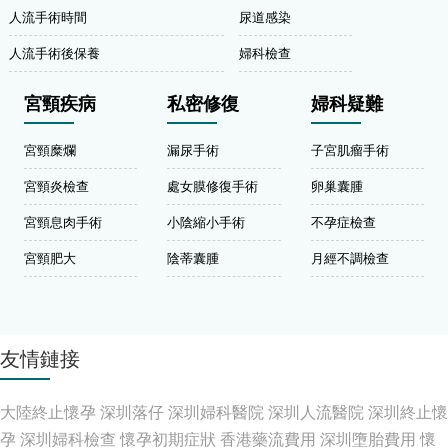
人流手術時間
尿道感染
人流手術後保養
婦科檢查
宮頸疾病
私密修復
婦科疑難
宮頸糜爛
漏尿手術
子宮肌瘤手術
宮頸炎檢查
處女膜修復手術
卵巢囊腫
宮頸息肉手術
小陰縮小手術
不孕症檢查
宮頸肥大
陰蒂囊腫
月經不調檢查
友情鏈接
大陸終止懷孕
深圳落仔
深圳婦科醫院
深圳人流醫院
深圳終止懷
孕
深圳婦科檢查
懷孕初期症狀
香港藥流費用
深圳墮胎費用
懷