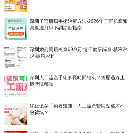
深圳子宮肌瘤手術治療方法-2026年子宮肌瘤卵
巢囊腫月經不調診斷指南
深圳婚前同居檢查69.9元-情侶健康篩查-精液常
規-婦科彩超
深圳人工流產手術多長時間結束？經歷過終止
懷孕嘅都知
終止懷孕手術要幾錢，人工流產醫院點選才不
會被坑？