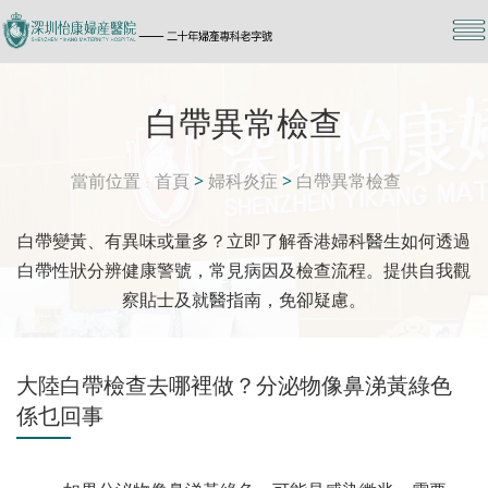
白帶異常檢查
當前位置
首頁
>
婦科炎症
>
白帶異常檢查
白帶變黃、有異味或量多？立即了解香港婦科醫生如何透過
白帶性狀分辨健康警號，常見病因及檢查流程。提供自我觀
察貼士及就醫指南，免卻疑慮。
大陸白帶檢查去哪裡做？分泌物像鼻涕黃綠色
係乜回事