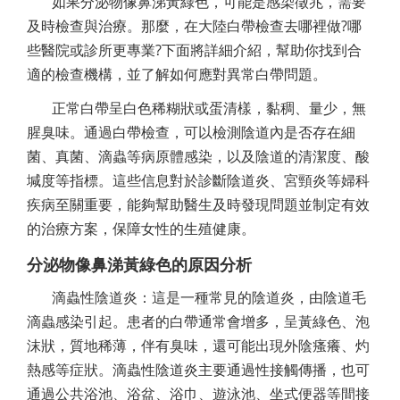
如果分泌物像鼻涕黃綠色，可能是感染徵兆，需要
及時檢查與治療。那麼，在大陸白帶檢查去哪裡做?哪
些醫院或診所更專業?下面將詳細介紹，幫助你找到合
適的檢查機構，並了解如何應對異常白帶問題。
正常白帶呈白色稀糊狀或蛋清樣，黏稠、量少，無
腥臭味。通過白帶檢查，可以檢測陰道內是否存在細
菌、真菌、滴蟲等病原體感染，以及陰道的清潔度、酸
堿度等指標。這些信息對於診斷陰道炎、宮頸炎等婦科
疾病至關重要，能夠幫助醫生及時發現問題並制定有效
的治療方案，保障女性的生殖健康。
分泌物像鼻涕黃綠色的原因分析
滴蟲性陰道炎：這是一種常見的陰道炎，由陰道毛
滴蟲感染引起。患者的白帶通常會增多，呈黃綠色、泡
沫狀，質地稀薄，伴有臭味，還可能出現外陰瘙癢、灼
熱感等症狀。滴蟲性陰道炎主要通過性接觸傳播，也可
通過公共浴池、浴盆、浴巾、遊泳池、坐式便器等間接