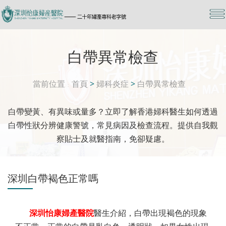
白帶異常檢查
當前位置
首頁
>
婦科炎症
>
白帶異常檢查
白帶變黃、有異味或量多？立即了解香港婦科醫生如何透過
白帶性狀分辨健康警號，常見病因及檢查流程。提供自我觀
察貼士及就醫指南，免卻疑慮。
深圳白帶褐色正常嗎
深圳怡康婦產醫院
醫生介紹，白帶出現褐色的現象