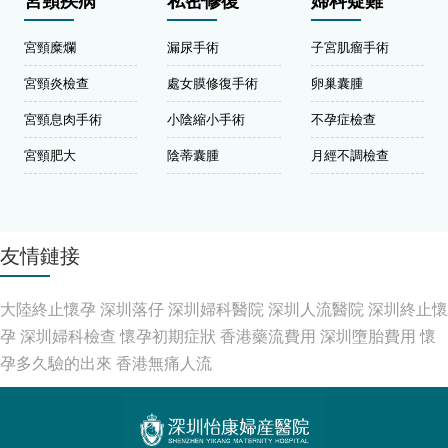
宮頸疾病
私密修復
婦科疑難
宮頸糜爛
漏尿手術
子宮肌瘤手術
宮頸炎檢查
處女膜修復手術
卵巢囊腫
宮頸息肉手術
小陰縮小手術
不孕症檢查
宮頸肥大
陰蒂囊腫
月經不調檢查
友情鏈接
大陸終止懷孕
深圳落仔
深圳婦科醫院
深圳人流醫院
深圳終止懷
孕
深圳婦科檢查
懷孕初期症狀
香港藥流費用
深圳墮胎費用
懷
孕多久驗的出來
香港無痛人流