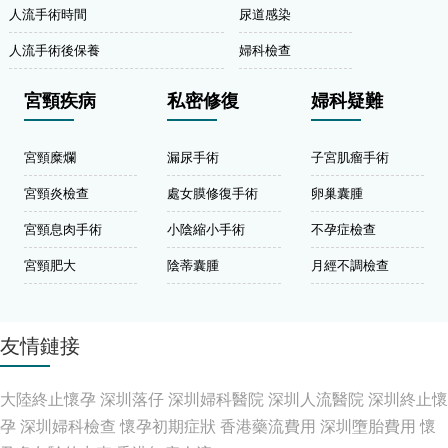
人流手術時間
尿道感染
人流手術後保養
婦科檢查
宮頸疾病
私密修復
婦科疑難
宮頸糜爛
漏尿手術
子宮肌瘤手術
宮頸炎檢查
處女膜修復手術
卵巢囊腫
宮頸息肉手術
小陰縮小手術
不孕症檢查
宮頸肥大
陰蒂囊腫
月經不調檢查
友情鏈接
大陸終止懷孕
深圳落仔
深圳婦科醫院
深圳人流醫院
深圳終止懷
孕
深圳婦科檢查
懷孕初期症狀
香港藥流費用
深圳墮胎費用
懷